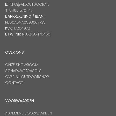
E:
INFO@ALLOUTDOOR.NL
T:
0499 570 147
BANKREKENING / IBAN:
NL80ABNA0593667735
KVK:
17264972
BTW-NR:
NL821384764B01
OVER ONS
ONZE SHOWROOM
SCHADUWPARASOLS
OVER ALLOUTDOORSHOP
CONTACT
VOORWAARDEN
ALGEMENE VOORWAARDEN