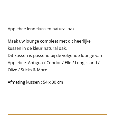
was:
is:
Decoratie kussens
€45,00.
€39,95.
Applebee lendekussen natural oak
Buitenkleden
Maak uw lounge compleet met dit heerlijke
Tuinkussens
kussen in de kleur natural oak.
Dit kussen is passend bij de volgende lounge van
Applebee: Antigua / Condor / Elle / Long Island /
Beschermhoezen
Olive / Sticks & More
Verlichting
Afmeting kussen : 54 x 30 cm
Onderhoud
Accessoires en Kado