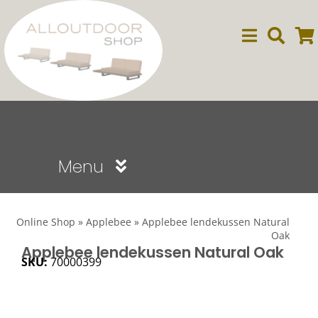
Ga
naar
inhoud
Menu
Sale
Online Shop
»
Applebee
»
Applebee lendekussen Natural
Oak
Dining
Applebee lendekussen Natural Oak
SKU:
70000399
Lounge