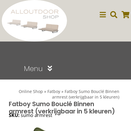
Ga
naar
inhoud
Menu
Sale
Online Shop
»
Fatboy
»
Fatboy Sumo Bouclé Binnen
armrest (verkrijgbaar in 5 kleuren)
Dining
Fatboy Sumo Bouclé Binnen
armrest (verkrijgbaar in 5 kleuren)
SKU:
sumo armrest
Lounge