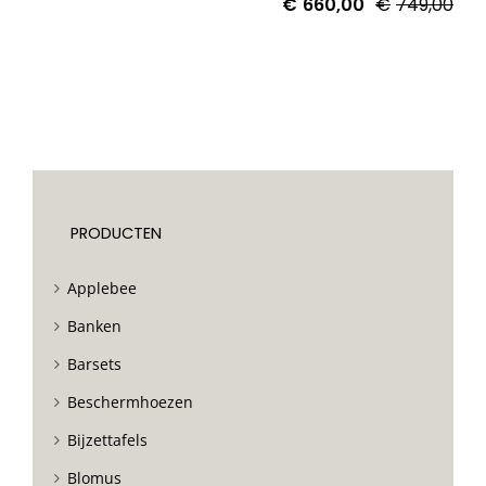
€
660,00
€
749,00
PRODUCTEN
Applebee
Banken
Barsets
Beschermhoezen
Bijzettafels
Blomus