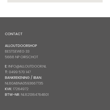
CONTACT
ALLOUTDOORSHOP
BESTSEWEG 33
5688 NP OIRSCHOT
E:
INFO@ALLOUTDOOR.NL
T:
0499 570 147
BANKREKENING / IBAN:
NL80ABNA0593667735
KVK:
17264972
BTW-NR:
NL821384764B01