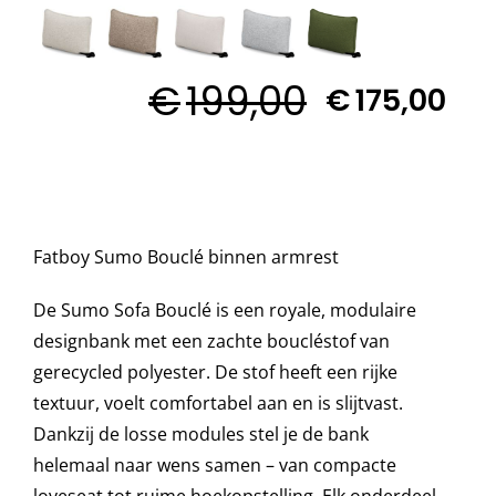

Decoratie kussens
€
199,00
€
175,00
Buitenkleden
Tuinkussens
Fatboy Sumo Bouclé binnen armrest
Beschermhoezen
De Sumo Sofa Bouclé is een royale, modulaire
designbank met een zachte boucléstof van
Verlichting
gerecycled polyester. De stof heeft een rijke
textuur, voelt comfortabel aan en is slijtvast.
Onderhoud
Dankzij de losse modules stel je de bank
helemaal naar wens samen – van compacte
Accessoires en Kado
loveseat tot ruime hoekopstelling. Elk onderdeel