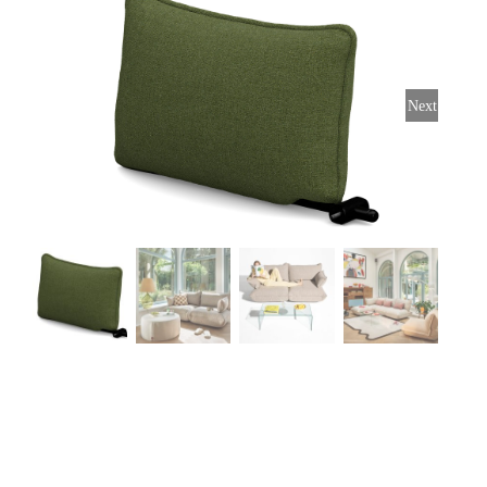
Stoelen
Tafels
Next
Bijzettafels
Barset
Deck Chairs + voetbanken
Banken
Ligbedden