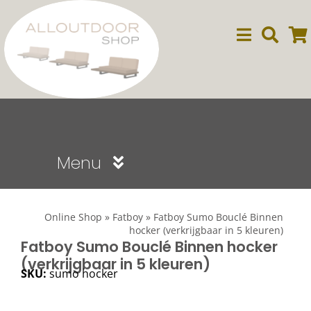
Ga
naar
inhoud
Menu
Sale
Online Shop
»
Fatboy
»
Fatboy Sumo Bouclé Binnen
hocker (verkrijgbaar in 5 kleuren)
Dining
Fatboy Sumo Bouclé Binnen hocker
(verkrijgbaar in 5 kleuren)
SKU:
sumo hocker
Lounge