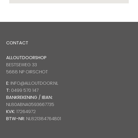
CONTACT
ALLOUTDOORSHOP
BESTSEWEG 33
5688 NP OIRSCHOT
E:
INFO@ALLOUTDOOR.NL
T:
0499 570 147
BANKREKENING / IBAN:
NL80ABNA0593667735
KVK:
17264972
BTW-NR:
NL821384764B01