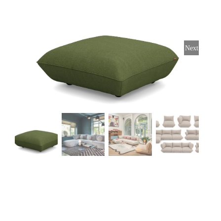
Stoelen
Tafels
Next
Bijzettafels
Barset
Deck Chairs + voetbanken
Banken
Ligbedden