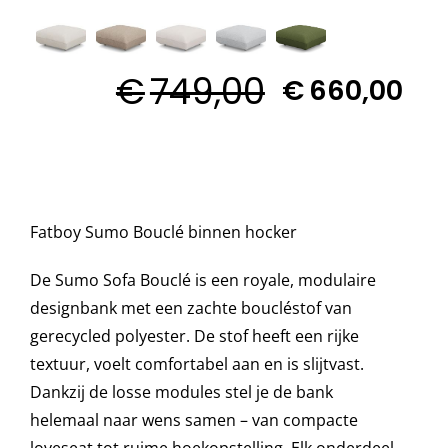

Decoratie kussens
€
749,00
€
660,00
Buitenkleden
Tuinkussens
Fatboy Sumo Bouclé binnen hocker
Beschermhoezen
De Sumo Sofa Bouclé is een royale, modulaire
designbank met een zachte boucléstof van
Verlichting
gerecycled polyester. De stof heeft een rijke
textuur, voelt comfortabel aan en is slijtvast.
Onderhoud
Dankzij de losse modules stel je de bank
helemaal naar wens samen – van compacte
Accessoires en Kado
loveseat tot ruime hoekopstelling. Elk onderdeel