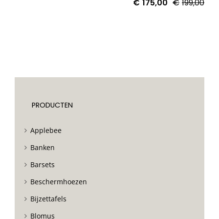
€
175,00
€
199,00
PRODUCTEN
Applebee
Banken
Barsets
Beschermhoezen
Bijzettafels
Blomus