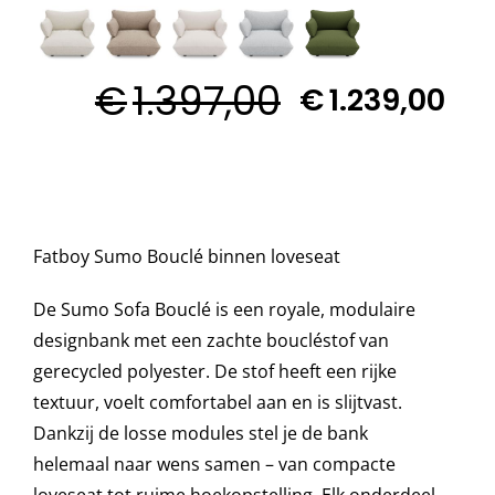

Decoratie kussens
€
1.397,00
€
1.239,00
Buitenkleden
Tuinkussens
Fatboy Sumo Bouclé binnen loveseat
Beschermhoezen
De Sumo Sofa Bouclé is een royale, modulaire
designbank met een zachte boucléstof van
Verlichting
gerecycled polyester. De stof heeft een rijke
textuur, voelt comfortabel aan en is slijtvast.
Onderhoud
Dankzij de losse modules stel je de bank
helemaal naar wens samen – van compacte
Accessoires en Kado
loveseat tot ruime hoekopstelling. Elk onderdeel