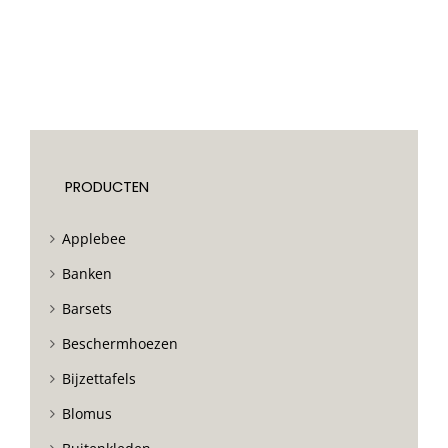
PRODUCTEN
Applebee
Banken
Barsets
Beschermhoezen
Bijzettafels
Blomus