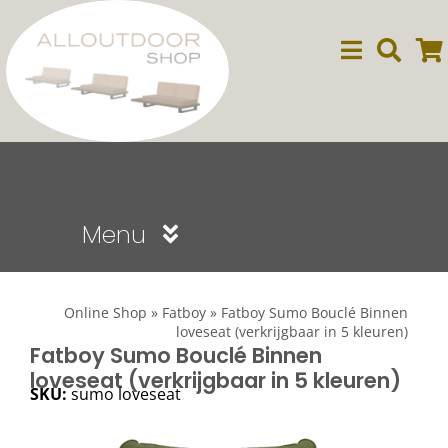
Ga
naar
inhoud
Menu
Sale
Online Shop
»
Fatboy
»
Fatboy Sumo Bouclé Binnen
loveseat (verkrijgbaar in 5 kleuren)
Dining
Fatboy Sumo Bouclé Binnen
loveseat (verkrijgbaar in 5 kleuren)
SKU:
sumo loveseat
Lounge