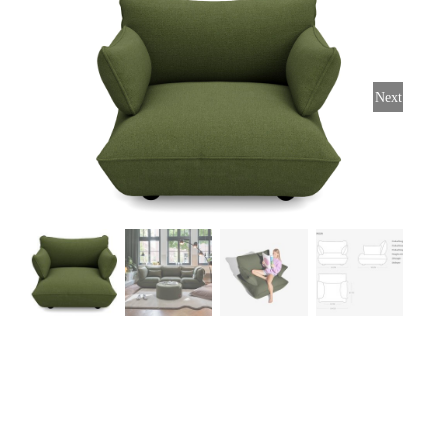
Stoelen
Tafels
Next
Bijzettafels
Barset
Deck Chairs + voetbanken
Banken
Ligbedden