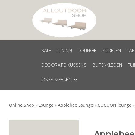
Ga
naar
inhoud
SALE
DINING
LOUNGE
STOELEN
TAF
DECORATIE KUSSENS
BUITENKLEDEN
TU
ONZE MERKEN
Online Shop
»
Lounge
»
Applebee Lounge
»
COCOON lounge
Applebee