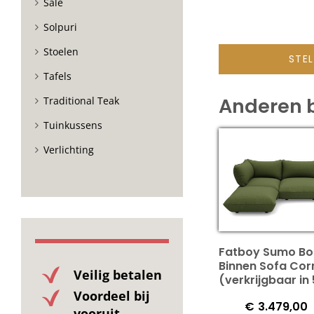
Sale
Solpuri
Stoelen
STE
Tafels
Anderen 
Traditional Teak
Tuinkussens
Verlichting
Fatboy Sumo Bo
Binnen Sofa Cor
Veilig betalen
(verkrijgbaar in 
Voordeel bij
€
3.479,00
vooruit