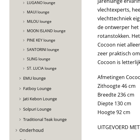
jarenlange ervar
LUGANO lounge
vlechtexperts, hee
MAUI lounge
vlechttechniek ei
MILOU lounge
de ontwerper het
MOON ISLAND lounge
rotanstokken. Het
PINE KEY lounge
Cocoon niet alleen
SANTORINI lounge
zeer praktisch om
SLING lounge
Cocoon is letterli
ST. LUCIA lounge
Afmetingen Cocoo
EMU lounge
Zithoogte 46 cm
Fatboy Lounge
Breedte 236 cm
Jati Kebon Lounge
Diepte 130 cm
Solpuri Lounge
Hoogte 92 cm
Traditional Teak lounge
UITGEVOERD MET
Onderhoud