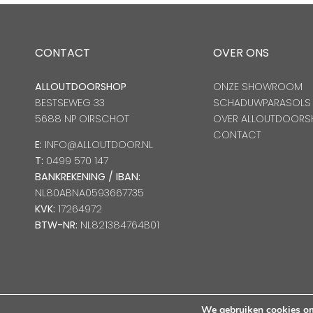
CONTACT
OVER ONS
ALLOUTDOORSHOP
ONZE SHOWROOM
BESTSEWEG 33
SCHADUWPARASOLS
5688 NP OIRSCHOT
OVER ALLOUTDOORS
CONTACT
E:
INFO@ALLOUTDOOR.NL
T:
0499 570 147
BANKREKENING / IBAN:
NL80ABNA0593667735
KVK:
17264972
BTW-NR:
NL821384764B01
We gebruiken cookies om 