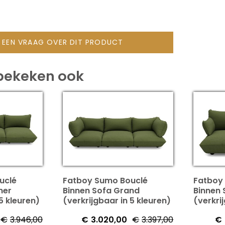
L EEN VRAAG OVER DIT PRODUCT
bekeken ook
uclé
Fatboy Sumo Bouclé
Fatboy
ner
Binnen Sofa Grand
Binnen
5 kleuren)
(verkrijgbaar in 5 kleuren)
(verkri
€
3.946,00
€
3.020,00
€
3.397,00
€