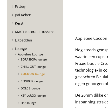
Fatboy
Jati Kebon
Kerst
KMCT decoratie kussens
Applebee Cocoon
Ligbedden
Lounge
Nog steeds geïnsp
Applebee Lounge
waarin een rups t
BORA BORA lounge
Fraaie boucle Cr
CHIILL OUT lounge
technologie- in co
COCOON lounge
gevlochten Bicula
CONDOR lounge
eigen geborgen ple
DOLCE lounge
De 20mm dikke dr
KEY LARGO lounge
inspanning strak
LISA lounge