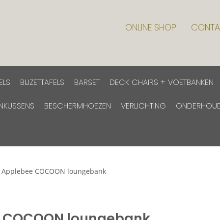
ONLINE SHOP
CONTA
ELS
BIJZETTAFELS
BARSET
DECK CHAIRS + VOETBANKEN
INKUSSENS
BESCHERMHOEZEN
VERLICHTING
ONDERHOU
»
Applebee COCOON loungebank
 COCOON loungebank