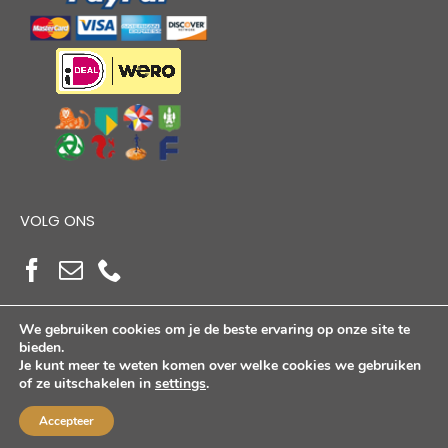
VOLG ONS
We gebruiken cookies om je de beste ervaring op onze site te
bieden.
Je kunt meer te weten komen over welke cookies we gebruiken
of ze uitschakelen in
settings
.
Copyright Alloutdoorshop © 2026. Alle Rechten
Voorbehouden
Accepteer
KVK: 17264972 | BTW: NL821384764B01