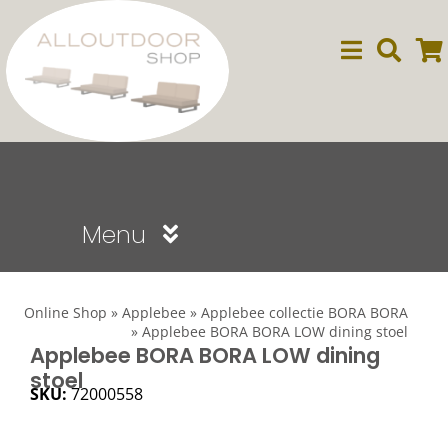
Ga
naar
inhoud
Menu
Sale
Online Shop
»
Applebee
»
Applebee collectie BORA BORA
»
Applebee BORA BORA LOW dining stoel
Dining
Applebee BORA BORA LOW dining
stoel
SKU:
72000558
Lounge