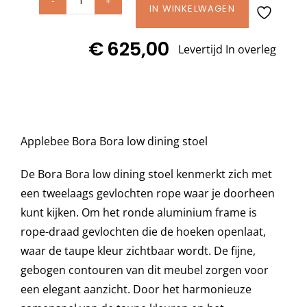
Applebee
IN WINKELWAGEN
BORA
Decoratie kussens
€
625,00
BORA
Levertijd In overleg
LOW
Buitenkleden
dining
stoel
Tuinkussens
aantal
Applebee Bora Bora low dining stoel
Beschermhoezen
De Bora Bora low dining stoel kenmerkt zich met
een tweelaags gevlochten rope waar je doorheen
kunt kijken. Om het ronde aluminium frame is
Verlichting
rope-draad gevlochten die de hoeken openlaat,
waar de taupe kleur zichtbaar wordt. De fijne,
Onderhoud
gebogen contouren van dit meubel zorgen voor
een elegant aanzicht. Door het harmonieuze
Accessoires en Kado