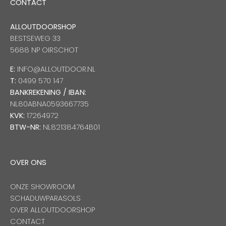
CONTACT
ALLOUTDOORSHOP
BESTSEWEG 33
5688 NP OIRSCHOT
E:
INFO@ALLOUTDOOR.NL
T:
0499 570 147
BANKREKENING / IBAN:
NL80ABNA0593667735
KVK:
17264972
BTW-NR:
NL821384764B01
OVER ONS
ONZE SHOWROOM
SCHADUWPARASOLS
OVER ALLOUTDOORSHOP
CONTACT