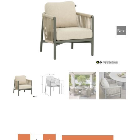
Stoelen
Tafels
Next
Bijzettafels
Barset
Deck Chairs + voetbanken
Banken
Ligbedden