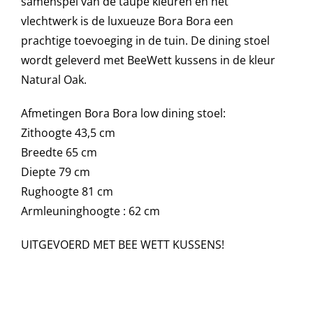
samenspel van de taupe kleuren en het
vlechtwerk is de luxueuze Bora Bora een
prachtige toevoeging in de tuin. De dining stoel
Onze merken
wordt geleverd met BeeWett kussens in de kleur
Natural Oak.
Afmetingen Bora Bora low dining stoel:
Zithoogte 43,5 cm
Breedte 65 cm
Diepte 79 cm
Rughoogte 81 cm
Armleuninghoogte : 62 cm
UITGEVOERD MET BEE WETT KUSSENS!