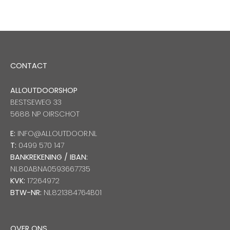
CONTACT
ALLOUTDOORSHOP
BESTSEWEG 33
5688 NP OIRSCHOT
E:
INFO@ALLOUTDOOR.NL
T:
0499 570 147
BANKREKENING / IBAN:
NL80ABNA0593667735
KVK:
17264972
BTW-NR:
NL821384764B01
OVER ONS