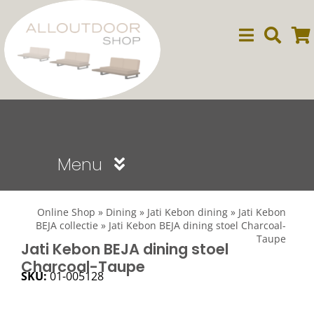
Ga
naar
inhoud
Menu
Sale
Online Shop
»
Dining
»
Jati Kebon dining
»
Jati Kebon
BEJA collectie
»
Jati Kebon BEJA dining stoel Charcoal-
Taupe
Dining
Jati Kebon BEJA dining stoel
Charcoal-Taupe
SKU:
01-005128
Lounge