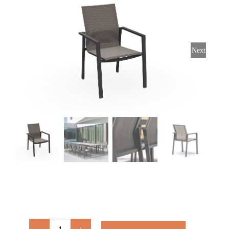
Stoelen
Tafels
Next
Bijzettafels
Barset
Deck Chairs + voetbanken
Banken
Ligbedden