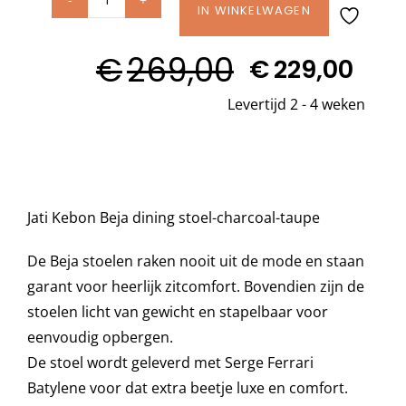
Jati
IN WINKELWAGEN
Kebon
Decoratie kussens
€
269,00
BEJA
€
229,00
Oorspronkelijke
Huidige
dining
Buitenkleden
Levertijd 2 - 4 weken
prijs
prijs
stoel
was:
is:
Charcoal-
Taupe
Tuinkussens
€269,00.
€229,00.
aantal
Jati Kebon Beja dining stoel-charcoal-taupe
Beschermhoezen
De Beja stoelen raken nooit uit de mode en staan
Verlichting
garant voor heerlijk zitcomfort. Bovendien zijn de
stoelen licht van gewicht en stapelbaar voor
eenvoudig opbergen.
Onderhoud
De stoel wordt geleverd met Serge Ferrari
Batylene voor dat extra beetje luxe en comfort.
Accessoires en Kado