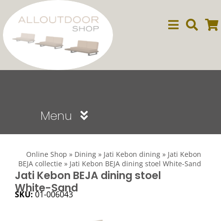
Ga
naar
inhoud
Menu
Sale
Online Shop
»
Dining
»
Jati Kebon dining
»
Jati Kebon
BEJA collectie
»
Jati Kebon BEJA dining stoel White-Sand
Dining
Jati Kebon BEJA dining stoel
White-Sand
SKU:
01-006043
Lounge