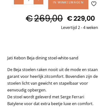
Jati
IN WINKELWAGEN
Kebon
Decoratie kussens
€
269,00
BEJA
€
229,00
Oorspronkelijke
Huidige
dining
Levertijd 2 - 4 weken
Buitenkleden
prijs
prijs
stoel
was:
is:
White-
Sand
€269,00.
€229,00.
Tuinkussens
aantal
Jati Kebon Beja dining stoel-white-sand
Beschermhoezen
De Beja stoelen raken nooit uit de mode en staan
Verlichting
garant voor heerlijk zitcomfort. Bovendien zijn de
stoelen licht van gewicht en stapelbaar voor
eenvoudig opbergen.
Onderhoud
De stoel wordt geleverd met Serge Ferrari
Batylene voor dat extra beetje luxe en comfort.
Accessoires en Kado