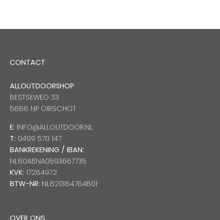
CONTACT
ALLOUTDOORSHOP
BESTSEWEG 33
5688 NP OIRSCHOT
E:
INFO@ALLOUTDOOR.NL
T:
0499 570 147
BANKREKENING / IBAN:
NL80ABNA0593667735
KVK:
17264972
BTW-NR:
NL821384764B01
OVER ONS