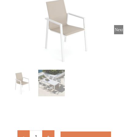
Stoelen
Tafels
Next
Bijzettafels
Barset
Deck Chairs + voetbanken
Banken
Ligbedden