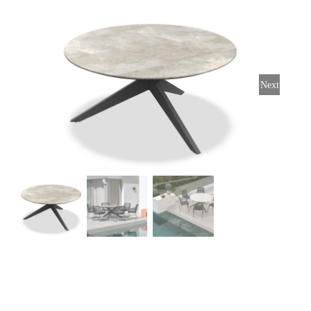
Stoelen
Tafels
Next
Bijzettafels
Barset
Deck Chairs + voetbanken
Banken
Ligbedden