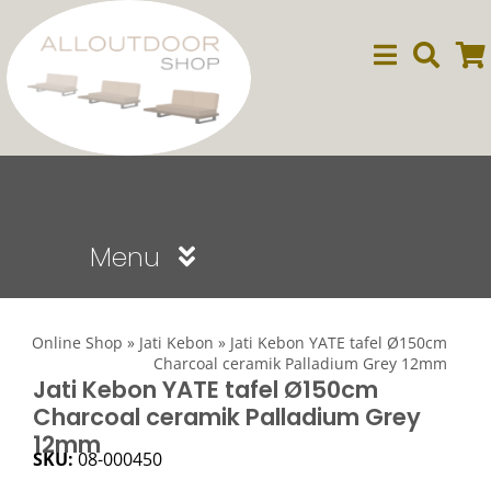
Ga
naar
inhoud
Menu
Sale
Online Shop
»
Jati Kebon
»
Jati Kebon YATE tafel Ø150cm
Charcoal ceramik Palladium Grey 12mm
Dining
Jati Kebon YATE tafel Ø150cm
Charcoal ceramik Palladium Grey
12mm
Lounge
SKU:
08-000450