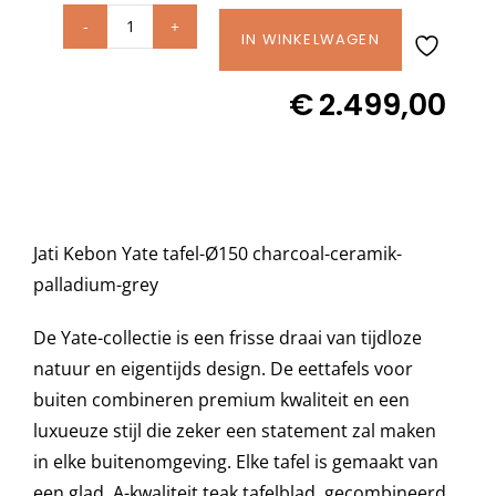
Jati
IN WINKELWAGEN
Decoratie kussens
Kebon
€
2.499,00
YATE
Buitenkleden
tafel
Ø150cm
Charcoal
Tuinkussens
ceramik
Jati Kebon Yate tafel-Ø150 charcoal-ceramik-
Palladium
Beschermhoezen
palladium-grey
Grey
12mm
De Yate-collectie is een frisse draai van tijdloze
Verlichting
aantal
natuur en eigentijds design. De eettafels voor
buiten combineren premium kwaliteit en een
Onderhoud
luxueuze stijl die zeker een statement zal maken
in elke buitenomgeving. Elke tafel is gemaakt van
een glad, A-kwaliteit teak tafelblad, gecombineerd
Accessoires en Kado