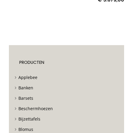
PRODUCTEN
Applebee
Banken
Barsets
Beschermhoezen
Bijzettafels
Blomus