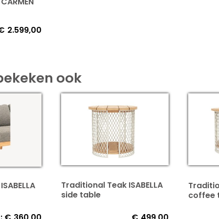
k CARMEN
€
2.599,00
bekeken ook
Traditional Teak ISABELLA
Traditi
 ISABELLA
side table
coffee 
:
€
360,00
€
499,00