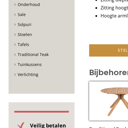
Onderhoud
Zitting hoog
Sale
Hoogte arml
Solpuri
Stoelen
Tafels
STE
Traditional Teak
Tuinkussens
Bijbehor
Verlichting
Veilig betalen