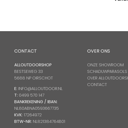
CONTACT
OVER ONS
ALLOUTDOORSHOP
ONZE SHOWROOM
BESTSEWEG 33
SCHADUWPARASOLS
5688 NP OIRSCHOT
OVER ALLOUTDOORS
CONTACT
E:
INFO@ALLOUTDOOR.NL
T:
0499 570 147
BANKREKENING / IBAN:
NL80ABNA0593667735
KVK:
17264972
BTW-NR:
NL821384764B01