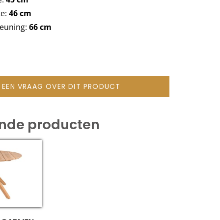
te:
46 cm
euning:
66 cm
L EEN VRAAG OVER DIT PRODUCT
ende producten