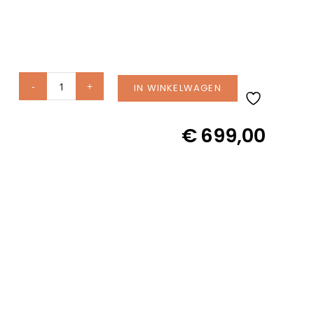
IN WINKELWAGEN
Traditional
Teak
€
699,00
CARMEN
dining
stoel
incl.
zitkussen
aantal