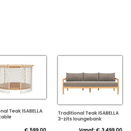
onal Teak ISABELLA
Traditional Teak ISABELLA
table
3-zits loungebank
€
599,00
Vanaf:
€
3.499,00