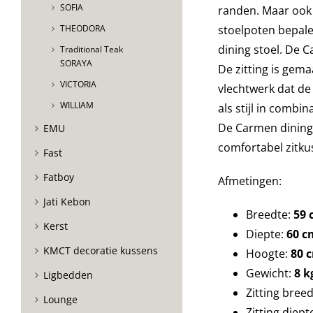
SOFIA
randen. Maar ook
stoelpoten bepalen
THEODORA
dining stoel. De C
Traditional Teak
SORAYA
De zitting is gem
VICTORIA
vlechtwerk dat de
WILLIAM
als stijl in combi
De Carmen dining 
EMU
comfortabel zitku
Fast
Fatboy
Afmetingen:
Jati Kebon
Breedte:
59 
Kerst
Diepte:
60 c
KMCT decoratie kussens
Hoogte:
80 
Gewicht:
8 k
Ligbedden
Zitting bree
Lounge
Zitting diept