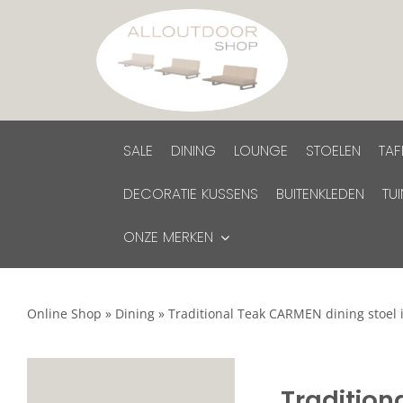
Ga
naar
inhoud
SALE
DINING
LOUNGE
STOELEN
TAF
DECORATIE KUSSENS
BUITENKLEDEN
TU
ONZE MERKEN
Online Shop
»
Dining
»
Traditional Teak CARMEN dining stoel i
Tradition