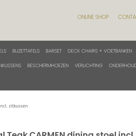
ONLINE SHOP
CONTA
ELS
BIJZETTAFELS
BARSET
DECK CHAIRS + VOETBANKEN
INKUSSENS
BESCHERMHOEZEN
VERLICHTING
ONDERHOU
ncl. zitkussen
al Teak CARMEN dining stoel incl.