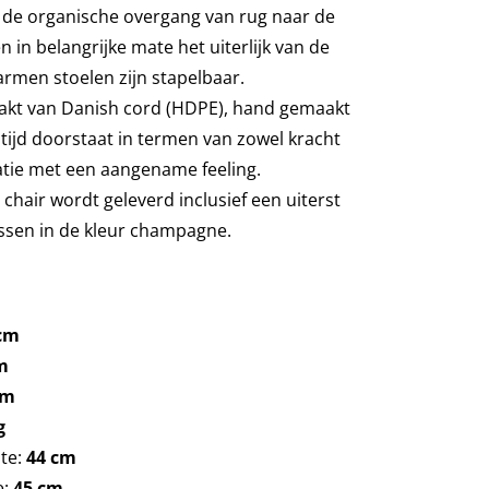
 de organische overgang van rug naar de
 in belangrijke mate het uiterlijk van de
armen stoelen zijn stapelbaar.
aakt van Danish cord (HDPE), hand gemaakt
 tijd doorstaat in termen van zowel kracht
natie met een aangename feeling.
chair wordt geleverd inclusief een uiterst
ssen in de kleur champagne.
cm
m
cm
g
dte:
44 cm
e:
45 cm