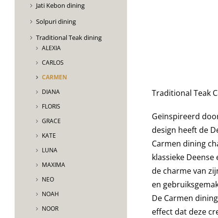
Jati Kebon dining
Solpuri dining
Traditional Teak dining
ALEXIA
CARLOS
CARMEN
Traditional Teak 
DIANA
FLORIS
Geïnspireerd door
GRACE
design heeft de D
KATE
Carmen dining ch
LUNA
klassieke Deense
MAXIMA
de charme van zi
NEO
en gebruiksgemak 
NOAH
De Carmen dining 
NOOR
effect dat deze c