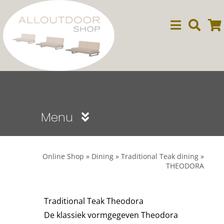
Ga
naar
inhoud
Menu
Sale
Online Shop
»
Dining
»
Traditional Teak dining
»
THEODORA
Dining
Traditional Teak Theodora
Lounge
De klassiek vormgegeven Theodora