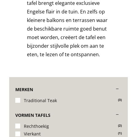
tafel brengt elegante exclusieve
Stoelen
Engelse flair in de tuin. En zelfs op
kleinere balkons en terrassen waar
de beschikbare ruimte goed benut
Tafels
moet worden, creëert de tafel een
bijzonder stijlvolle plek om aan te
Bijzettafels
eten, te lezen of te ontspannen.
Barset
MERKEN
Deck Chairs + voetbanken
Traditional Teak
(3)
Banken
VORMEN TAFELS
Rechthoekig
(2)
Ligbedden
Vierkant
(1)