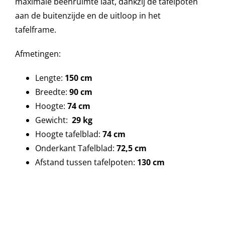
maximale beenruimte laat, dankzij de tafelpoten
aan de buitenzijde en de uitloop in het
tafelframe.
Onze merken
Afmetingen:
Lengte:
150 cm
Breedte:
90 cm
Hoogte:
74 cm
Gewicht:
29 kg
Hoogte tafelblad:
74 cm
Onderkant Tafelblad:
72,5 cm
Afstand tussen tafelpoten:
130 cm