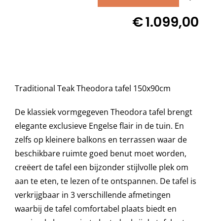
Teak
€
1.099,00
THEODORA
Decoratie kussens
tafel
150
Buitenkleden
x
90
Traditional Teak Theodora tafel 150x90cm
Tuinkussens
cm
aantal
De klassiek vormgegeven Theodora tafel brengt
Beschermhoezen
elegante exclusieve Engelse flair in de tuin. En
zelfs op kleinere balkons en terrassen waar de
beschikbare ruimte goed benut moet worden,
Verlichting
creëert de tafel een bijzonder stijlvolle plek om
aan te eten, te lezen of te ontspannen. De tafel is
Onderhoud
verkrijgbaar in 3 verschillende afmetingen
waarbij de tafel comfortabel plaats biedt en
Accessoires en Kado