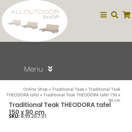
Ga
naar
inhoud
Menu
Sale
Online Shop
»
Traditional Teak
»
Traditional Teak
THEODORA tafel
»
Traditional Teak THEODORA tafel 150 x
90 cm
Dining
Traditional Teak THEODORA tafel
150 x 90 cm
SKU:
8.99.20.7.01
Lounge