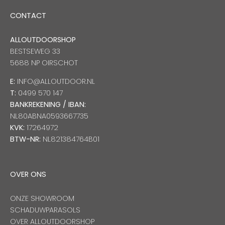
CONTACT
ALLOUTDOORSHOP
BESTSEWEG 33
5688 NP OIRSCHOT
E:
INFO@ALLOUTDOOR.NL
T:
0499 570 147
BANKREKENING / IBAN:
NL80ABNA0593667735
KVK:
17264972
BTW-NR:
NL821384764B01
OVER ONS
ONZE SHOWROOM
SCHADUWPARASOLS
OVER ALLOUTDOORSHOP