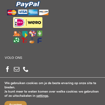
VOLG ONS
We gebruiken cookies om je de beste ervaring op onze site te
bieden.
Je kunt meer te weten komen over welke cookies we gebruiken
of ze uitschakelen in
settings
.
Copyright Alloutdoorshop © 2026. Alle Rechten
Voorbehouden
Accepteer