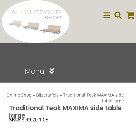
Ga
naar
inhoud
Menu
Sale
Online Shop
»
Bijzettafels
»
Traditional Teak MAXIMA side
table large
Dining
Traditional Teak MAXIMA side table
large
SKU:
8.99.20.1.05
Lounge