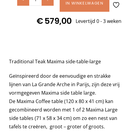
Traditional
IN WINKELWAGEN
Teak
Decoratie kussens
€
579,00
MAXIMA
Levertijd 0 - 3 weken
side
Buitenkleden
table
large
aantal
Tuinkussens
Traditional Teak Maxima side-table-large
Beschermhoezen
Geïnspireerd door de eenvoudige en strakke
lijnen van La Grande Arche in Parijs, zijn deze vrij
vormgegeven Maxima side table large.
Verlichting
De Maxima Coffee table (120 x 80 x 41 cm) kan
gecombineerd worden met 1 of 2 Maxima Large
Onderhoud
side tables (71 x 58 x 34 cm) om zo een nest van
tafels te creëren, groot – groter of groots.
Accessoires en Kado