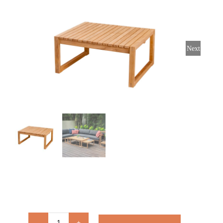
Stoelen
Tafels
Next
Bijzettafels
Barset
Deck Chairs + voetbanken
Banken
Ligbedden