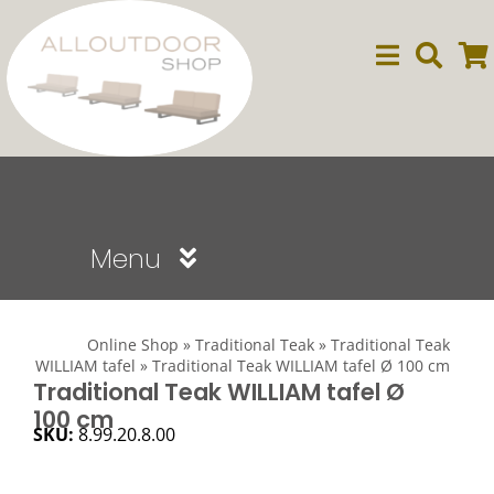
Ga
naar
inhoud
Menu
Sale
Online Shop
»
Traditional Teak
»
Traditional Teak
WILLIAM tafel
»
Traditional Teak WILLIAM tafel Ø 100 cm
Dining
Traditional Teak WILLIAM tafel Ø
100 cm
SKU:
8.99.20.8.00
Lounge