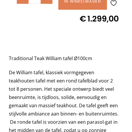
Traditional
IN WINKELWAGEN
Teak
Decoratie kussens
€
1.299,00
WILLIAM
tafel
Buitenkleden
Ø
100
cm
Tuinkussens
Traditional Teak William tafel Ø100cm
aantal
De William tafel, klassiek vormgegeven
Beschermhoezen
teakhouten tafel met een rond tafelblad voor 2
tot 8 personen. Het speciale ontwerp biedt veel
Verlichting
beenruimte, is tijdloos, solide, eenvoudig en
gemaakt van massief teakhout. De tafel geeft een
Onderhoud
stijlvolle ambiance aan binnen- en buitenruimtes.
De ronde tafel is voorzien van een parasol-gat in
het midden van de tafel, zodat u op zonnige
Accessoires en Kado