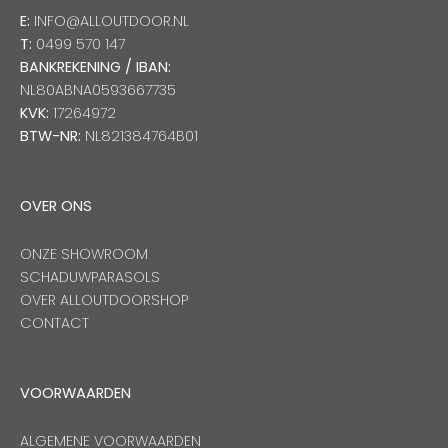
E:
INFO@ALLOUTDOOR.NL
T:
0499 570 147
BANKREKENING / IBAN:
NL80ABNA0593667735
KVK:
17264972
BTW-NR:
NL821384764B01
OVER ONS
ONZE SHOWROOM
SCHADUWPARASOLS
OVER ALLOUTDOORSHOP
CONTACT
VOORWAARDEN
ALGEMENE VOORWAARDEN