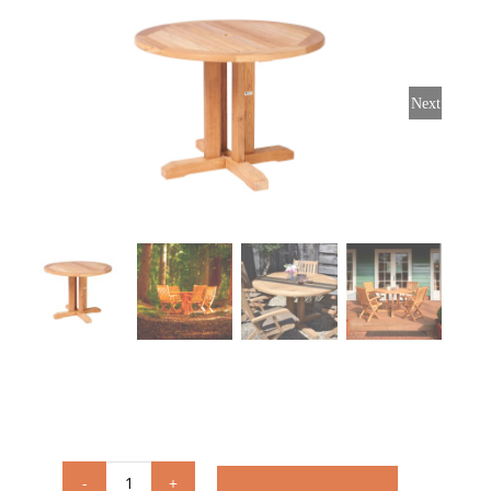
Stoelen
Next
Tafels
Bijzettafels
Barset
Deck Chairs + voetbanken
Banken
Ligbedden