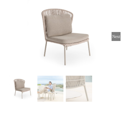
Stoelen
Tafels
Next
Bijzettafels
Barset
Deck Chairs + voetbanken
Banken
Ligbedden