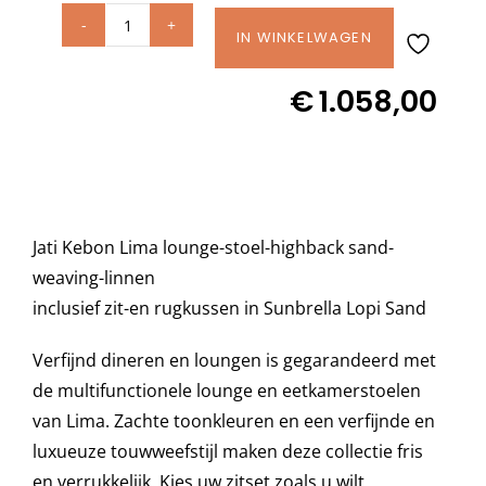
Jati
IN WINKELWAGEN
Decoratie kussens
Kebon
€
1.058,00
LIMA
Buitenkleden
lounge
stoel
highback
Tuinkussens
Sand
Jati Kebon Lima lounge-stoel-highback sand-
weaving
Beschermhoezen
weaving-linnen
Linnen
inclusief zit-en rugkussen in Sunbrella Lopi Sand
inclusief
Verlichting
zit-
Verfijnd dineren en loungen is gegarandeerd met
en
de multifunctionele lounge en eetkamerstoelen
rugkussen
Onderhoud
van Lima. Zachte toonkleuren en een verfijnde en
aantal
luxueuze touwweefstijl maken deze collectie fris
en verrukkelijk. Kies uw zitset zoals u wilt,
Accessoires en Kado