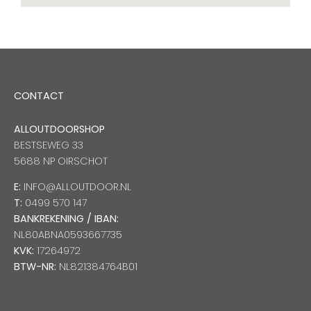
CONTACT
ALLOUTDOORSHOP
BESTSEWEG 33
5688 NP OIRSCHOT
E:
INFO@ALLOUTDOOR.NL
T:
0499 570 147
BANKREKENING / IBAN:
NL80ABNA0593667735
KVK:
17264972
BTW-NR:
NL821384764B01