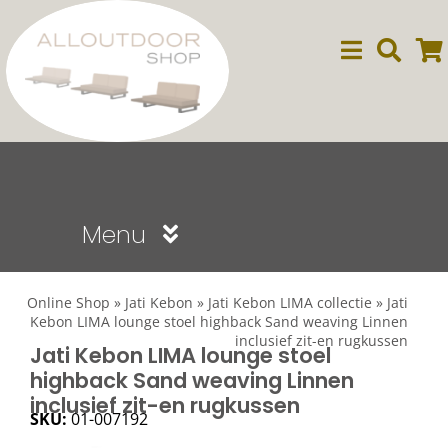
Ga
naar
inhoud
Menu
Sale
Online Shop
»
Jati Kebon
»
Jati Kebon LIMA collectie
»
Jati
Kebon LIMA lounge stoel highback Sand weaving Linnen
inclusief zit-en rugkussen
Dining
Jati Kebon LIMA lounge stoel
highback Sand weaving Linnen
inclusief zit-en rugkussen
Lounge
SKU:
01-007192