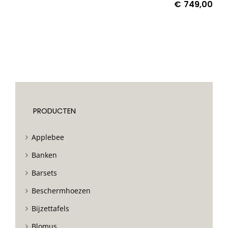
€
749,00
PRODUCTEN
Applebee
Banken
Barsets
Beschermhoezen
Bijzettafels
Blomus