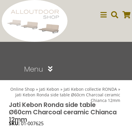
Ga
naar
inhoud
Menu
Sale
Online Shop
»
Jati Kebon
»
Jati Kebon collectie RONDA
»
Jati Kebon Ronda side table Ø60cm Charcoal ceramic
Chianca 12mm
Dining
Jati Kebon Ronda side table
Ø60cm Charcoal ceramic Chianca
12mm
Lounge
SKU:
01-007625