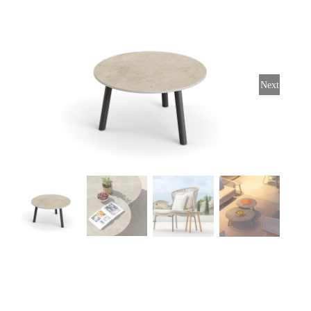
Stoelen
Tafels
Next
Bijzettafels
Barset
Deck Chairs + voetbanken
Banken
Ligbedden