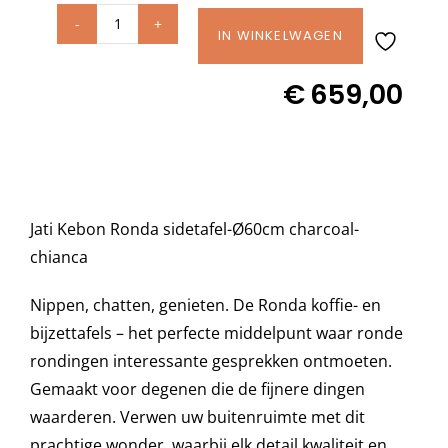
Jati
IN WINKELWAGEN
Decoratie kussens
Kebon
€
659,00
Ronda
Buitenkleden
side
table
Ø60cm
Tuinkussens
Charcoal
Jati Kebon Ronda sidetafel-Ø60cm charcoal-
ceramic
Beschermhoezen
chianca
Chianca
12mm
Nippen, chatten, genieten. De Ronda koffie- en
Verlichting
aantal
bijzettafels – het perfecte middelpunt waar ronde
rondingen interessante gesprekken ontmoeten.
Onderhoud
Gemaakt voor degenen die de fijnere dingen
waarderen. Verwen uw buitenruimte met dit
prachtige wonder, waarbij elk detail kwaliteit en
Accessoires en Kado