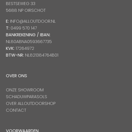
BESTSEWEG 33
5688 NP OIRSCHOT
E:
INFO@ALLOUTDOOR.NL
T:
0499 570 147
BANKREKENING / IBAN:
NL80ABNA0593667735
KVK:
17264972
BTW-NR:
NL821384764B01
OVER ONS
ONZE SHOWROOM
SCHADUWPARASOLS
OVER ALLOUTDOORSHOP
CONTACT
VOORWAARDEN