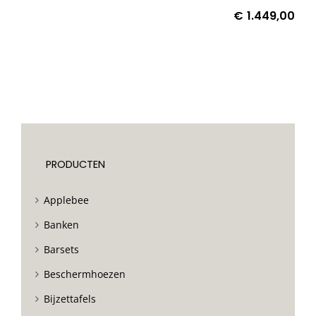
€
1.449,00
PRODUCTEN
Applebee
Banken
Barsets
Beschermhoezen
Bijzettafels