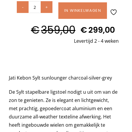
Jati
IN WINKELWAGEN
Decoratie kussens
Kebon
€
359,00
SYLT
€
299,00
Oorspronkelijke
Huidige
Buitenkleden
sunlounger
Levertijd 2 - 4 weken
prijs
prijs
Charcoal
was:
is:
-
Tuinkussens
Silver
€359,00.
€299,00.
Grey
Beschermhoezen
(bestelaantal
Jati Kebon Sylt sunlounger charcoal-silver-grey
minimaal
De Sylt stapelbare ligstoel nodigt u uit om van de
Verlichting
2)
zon te genieten. Ze is elegant en lichtgewicht,
aantal
met prachtig, gepoedercoat aluminium en een
Onderhoud
duurzame all-weather texteline afwerking. Het
heeft ingebouwde wielen om gemakkelijk te
Accessoires en Kado