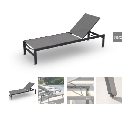
Stoelen
Tafels
Next
Bijzettafels
Barset
Deck Chairs + voetbanken
Banken
Ligbedden