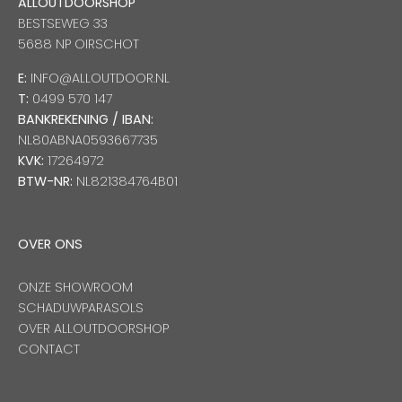
ALLOUTDOORSHOP
BESTSEWEG 33
5688 NP OIRSCHOT
E:
INFO@ALLOUTDOOR.NL
T:
0499 570 147
BANKREKENING / IBAN:
NL80ABNA0593667735
KVK:
17264972
BTW-NR:
NL821384764B01
OVER ONS
ONZE SHOWROOM
SCHADUWPARASOLS
OVER ALLOUTDOORSHOP
CONTACT