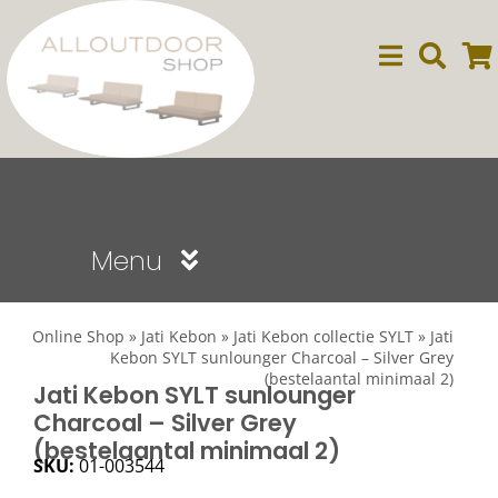
Ga
naar
inhoud
Menu
Sale
Online Shop
»
Jati Kebon
»
Jati Kebon collectie SYLT
»
Jati
Kebon SYLT sunlounger Charcoal – Silver Grey
(bestelaantal minimaal 2)
Dining
Jati Kebon SYLT sunlounger
Charcoal – Silver Grey
(bestelaantal minimaal 2)
Lounge
SKU:
01-003544