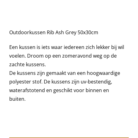
was:
is:
50x30
cm
€35,95.
€20,00.
Decoratie kussens
aantal
Outdoorkussen Rib Ash Grey 50x30cm
Buitenkleden
Een kussen is iets waar iedereen zich lekker bij wil
Tuinkussens
voelen. Droom op een zomeravond weg op de
zachte kussens.
De kussens zijn gemaakt van een hoogwaardige
Beschermhoezen
polyester stof. De kussens zijn uv-bestendig,
waterafstotend en geschikt voor binnen en
Verlichting
buiten.
Onderhoud
Accessoires en Kado