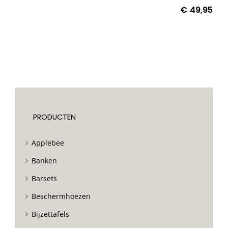
€
49,95
PRODUCTEN
Applebee
Banken
Barsets
Beschermhoezen
Bijzettafels