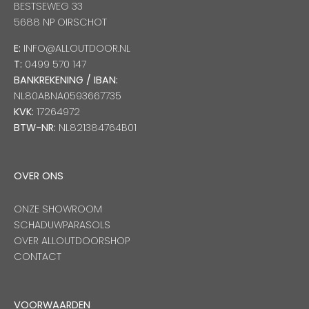
BESTSEWEG 33
5688 NP OIRSCHOT
E:
INFO@ALLOUTDOOR.NL
T:
0499 570 147
BANKREKENING / IBAN:
NL80ABNA0593667735
KVK:
17264972
BTW-NR:
NL821384764B01
OVER ONS
ONZE SHOWROOM
SCHADUWPARASOLS
OVER ALLOUTDOORSHOP
CONTACT
VOORWAARDEN