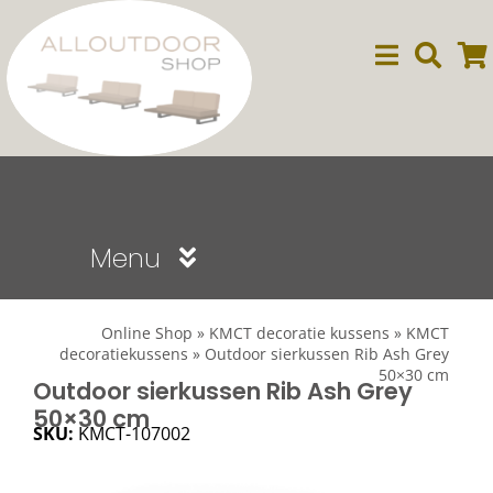
Ga
naar
inhoud
Menu
Sale
Online Shop
»
KMCT decoratie kussens
»
KMCT
decoratiekussens
»
Outdoor sierkussen Rib Ash Grey
50×30 cm
Dining
Outdoor sierkussen Rib Ash Grey
50×30 cm
SKU:
KMCT-107002
Lounge