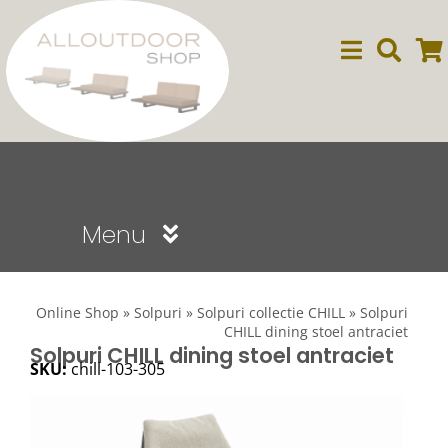
Ga
naar
inhoud
Menu
Sale
Online Shop
»
Solpuri
»
Solpuri collectie CHILL
»
Solpuri
CHILL dining stoel antraciet
Dining
Solpuri CHILL dining stoel antraciet
SKU:
chill-103-305
Lounge