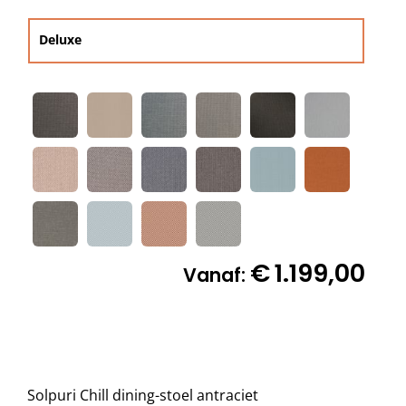
Deluxe
Decoratie kussens
Buitenkleden

Tuinkussens
Beschermhoezen
€
1.199,00
Vanaf:
Verlichting
Onderhoud
Solpuri Chill dining-stoel antraciet
Accessoires en Kado