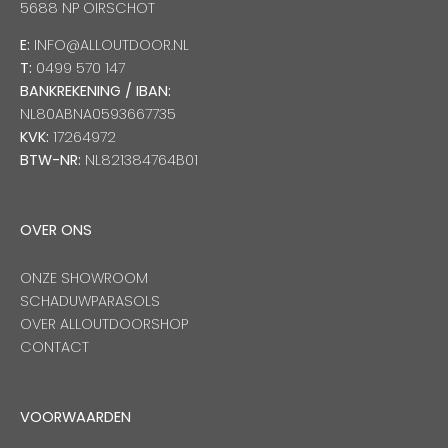
5688 NP OIRSCHOT
E:
INFO@ALLOUTDOOR.NL
T:
0499 570 147
BANKREKENING / IBAN:
NL80ABNA0593667735
KVK:
17264972
BTW-NR:
NL821384764B01
OVER ONS
ONZE SHOWROOM
SCHADUWPARASOLS
OVER ALLOUTDOORSHOP
CONTACT
VOORWAARDEN