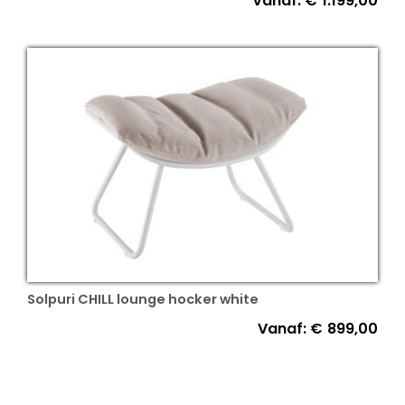
Vanaf:
€
1.199,00
Solpuri CHILL lounge hocker white
Vanaf:
€
899,00