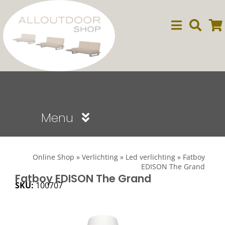
Ga
naar
inhoud
Menu
Sale
Online Shop
»
Verlichting
»
Led verlichting
»
Fatboy
EDISON The Grand
Dining
Fatboy EDISON The Grand
SKU:
100707
Lounge