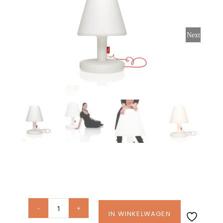
Stoelen
Next
Tafels
Bijzettafels
Barset
Deck Chairs + voetbanken
Banken
Ligbedden
Fatboy
IN WINKELWAGEN