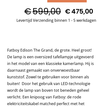
EDISON
€
599,00
The
€
475,00
Decoratie kussens
Oorspronkelijke
Huidige
Grand
Levertijd Verzending binnen 1 - 5 werkdagen
prijs
prijs
aantal
Buitenkleden
was:
is:
€599,00.
€475,00.
Tuinkussens
Fatboy Edison The Grand, de grote. Heel groot!
De lamp is een oversized tafellampje uitgevoerd
Beschermhoezen
in het model van een klassieke kamerlamp. Hij is
daarnaast gemaakt van onverwoestbaar
Verlichting
kunststof. Zowel te gebruiken voor binnen als
buiten! Door het gebruik van LED-technologie
wordt de lamp van boven tot beneden geheel
Onderhoud
verlicht. Een knipoog van Fatboy: de rode
elektriciteitskabel matched perfect met het
Accessoires en Kado