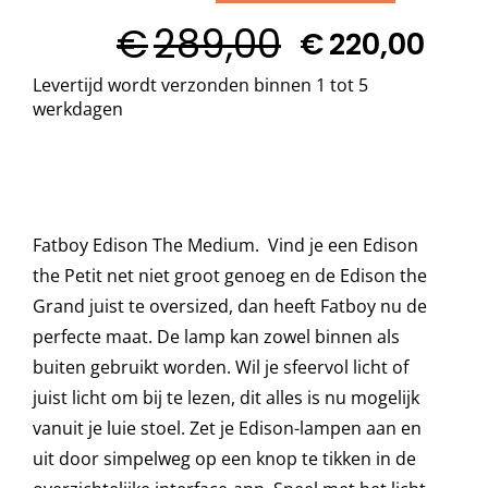
EDISON
€
289,00
The
€
220,00
Decoratie kussens
Oorspronkelijke
Huidige
Medium
Levertijd wordt verzonden binnen 1 tot 5
prijs
prijs
aantal
werkdagen
was:
is:
Buitenkleden
€289,00.
€220,00.
Tuinkussens
Fatboy Edison The Medium. Vind je een Edison
Beschermhoezen
the Petit net niet groot genoeg en de Edison the
Grand juist te oversized, dan heeft Fatboy nu de
perfecte maat. De lamp kan zowel binnen als
Verlichting
buiten gebruikt worden. Wil je sfeervol licht of
juist licht om bij te lezen, dit alles is nu mogelijk
Onderhoud
vanuit je luie stoel. Zet je Edison-lampen aan en
uit door simpelweg op een knop te tikken in de
Accessoires en Kado