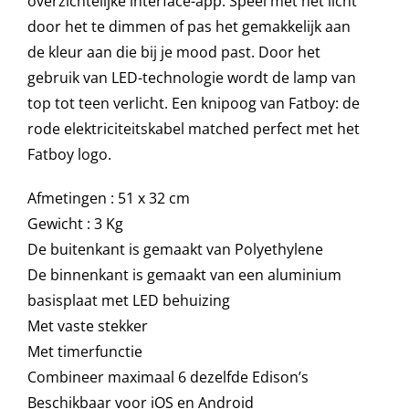
overzichtelijke interface-app. Speel met het licht
door het te dimmen of pas het gemakkelijk aan
de kleur aan die bij je mood past. Door het
Onze merken
gebruik van LED-technologie wordt de lamp van
top tot teen verlicht. Een knipoog van Fatboy: de
rode elektriciteitskabel matched perfect met het
Fatboy logo.
Afmetingen : 51 x 32 cm
Gewicht : 3 Kg
De buitenkant is gemaakt van Polyethylene
De binnenkant is gemaakt van een aluminium
basisplaat met LED behuizing
Met vaste stekker
Met timerfunctie
Combineer maximaal 6 dezelfde Edison’s
Beschikbaar voor iOS en Android