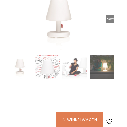
Stoelen
Next
Tafels
Bijzettafels
Barset
Deck Chairs + voetbanken
Banken
Fatboy
IN WINKELWAGEN
Ligbedden