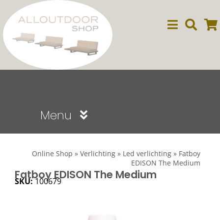
Ga
naar
inhoud
Menu
Sale
Online Shop
»
Verlichting
»
Led verlichting
»
Fatboy
EDISON The Medium
Dining
Fatboy EDISON The Medium
SKU:
100679
Lounge