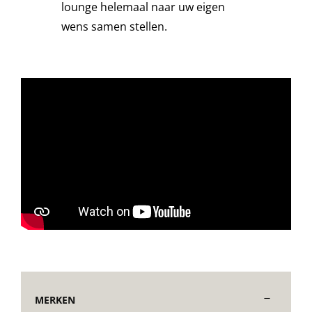
lounge helemaal naar uw eigen
wens samen stellen.
Decoratie kussens
Buitenkleden
Tuinkussens
Beschermhoezen
Verlichting
Onderhoud
MERKEN
Accessoires en Kado