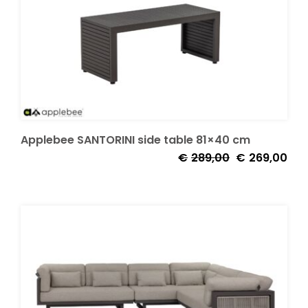
Applebee SANTORINI side table 81×40 cm
Oorspronkelijk
Huid
€
289,00
€
269,00
prijs
prijs
was:
is:
€289,00.
€269