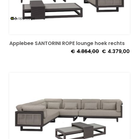
Applebee SANTORINI ROPE lounge hoek rechts
Oorspronkelijke
Huid
€
4.864,00
€
4.379,00
prijs
prijs
was:
is:
€4.864,00.
€4.3