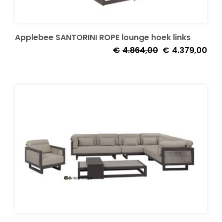
Applebee SANTORINI ROPE lounge hoek links
Oorspronkelijke
Huid
€
4.864,00
€
4.379,00
prijs
prijs
was:
is:
€4.864,00.
€4.3