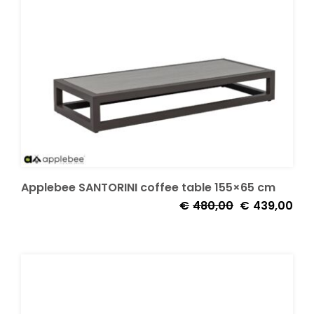
Applebee SANTORINI coffee table 155×65 cm
Oorspronkelijk
Huid
€
480,00
€
439,00
prijs
prijs
was:
is:
€480,00.
€43