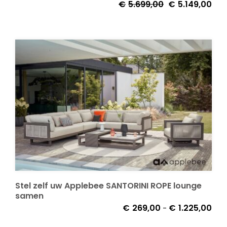
Oorspronkelijke
Huid
€
5.699,00
€
5.149,00
prijs
prijs
was:
is:
€5.699,00.
€5.1
Stel zelf uw Applebee SANTORINI ROPE lounge
samen
Prij
€
269,00
€
1.225,00
-
€26