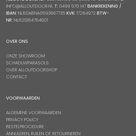
INFO@ALLOUTDOOR.NL
T:
0499 570 147
BANKREKENING /
IBAN:
NL80ABNA0593667735
KVK:
17264972
BTW-
NR:
NL821384764B01
OVER ONS
ONZE SHOWROOM
SCHADUWPARASOLS
OVER ALLOUTDOORSHOP
CONTACT
VOORWAARDEN
ALGEMENE VOORWAARDEN
PRIVACY POLICY
BESTELPROCEDURE
ANNULEREN, RUILEN OF RETOURNEREN