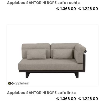
Applebee SANTORINI ROPE sofa rechts
Oorspronkelijke
Huid
€
1.365,00
€
1.225,00
prijs
prijs
was:
is:
€1.365,00.
€1.2
Applebee SANTORINI ROPE sofa links
Oorspronkelijke
Huid
€
1.365,00
€
1.225,00
prijs
prijs