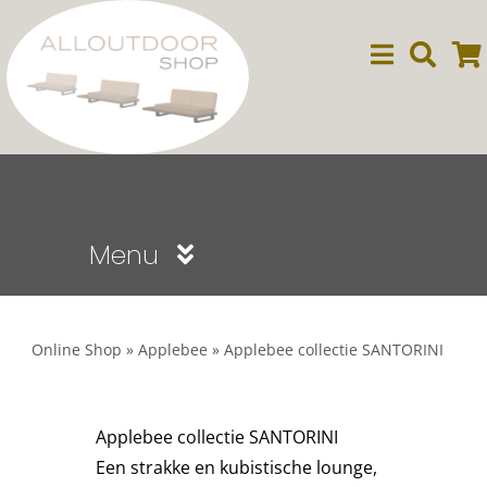
Ga
naar
inhoud
Menu
Sale
Online Shop
»
Applebee
»
Applebee collectie SANTORINI
Dining
Applebee collectie SANTORINI
Lounge
Een strakke en kubistische lounge,