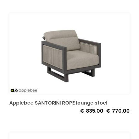
was:
is:
€1.365,00.
€1.2
Applebee SANTORINI ROPE lounge stoel
Oorspronkelijk
Huid
€
835,00
€
770,00
prijs
prijs
was:
is:
€835,00.
€77