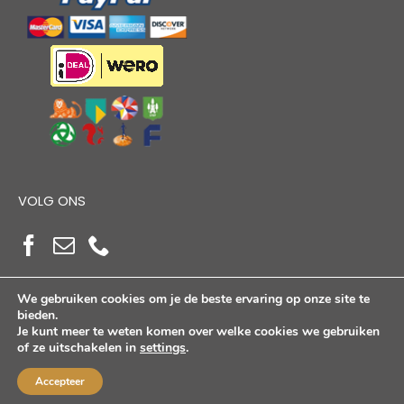
VOLG ONS
We gebruiken cookies om je de beste ervaring op onze site te
bieden.
Je kunt meer te weten komen over welke cookies we gebruiken
of ze uitschakelen in
settings
.
Copyright Alloutdoorshop © 2026. Alle Rechten
Voorbehouden
Accepteer
KVK: 17264972 | BTW: NL821384764B01