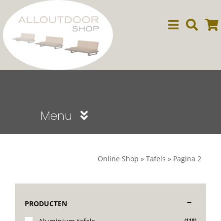
Ga
naar
inhoud
Menu
Sale
Online Shop
»
Tafels
»
Pagina 2
Dining
PRODUCTEN
Lounge
(118)