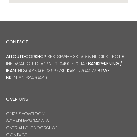
CONTACT
ALLOUTDOORSHOP
BESTSEWEG 33 5688 NP OIRSCHOT
E:
INFO@ALLOUTDOOR.NL
T:
0499 570 147
BANKREKENING /
IBAN:
NL80ABNA0593667735
KVK:
17264972
BTW-
NR:
NL821384764B01
OVER ONS
ONZE SHOWROOM
SCHADUWPARASOLS
OVER ALLOUTDOORSHOP
CONTACT