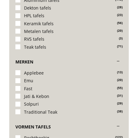
Aluminium tafels
Dekton tafels
(28)
Stoelen
HPL tafels
(23)
Keramik tafels
(56)
Tafels
Metalen tafels
(20)
RVS tafels
(3)
Teak tafels
(71)
Bijzettafels
MERKEN
Barset
Applebee
(13)
Emu
(20)
Fast
(55)
Deck Chairs + voetbanken
Jati & Kebon
(31)
Solpuri
(29)
Traditional Teak
(38)
Banken
VORMEN TAFELS
Ligbedden
Rechthoekig
(122)