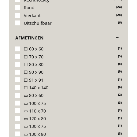
Rond
(24)
Decoratie kussens
Vierkant
(28)
Uitschuifbaar
(6)
Buitenkleden
AFMETINGEN
☐ 60 x 60
(1)
Tuinkussens
☐ 70 x 70
(5)
☐ 80 x 80
(6)
☐ 90 x 90
(9)
Beschermhoezen
☐ 91 x 91
(1)
☐ 140 x 140
(6)
Verlichting
▭ 80 x 60
(2)
▭ 100 x 75
(3)
▭ 110 x 70
(2)
Onderhoud
▭ 120 x 80
(1)
▭ 130 x 75
(1)
▭ 130 x 80
(3)
Accessoires en Kado