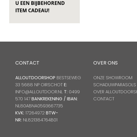
U EEN BIJBEHOREND
ITEM CADEAU!
CONTACT
OVER ONS
ALLOUTDOORSHOP
BESTSEWEG
ONZE SHOWROOM
33 5688 NP OIRSCHOT
E:
SCHADUWPARASOLS
INFO@ALLOUTDOOR.NL
T:
0499
OVER ALLOUTDOORS
570 147
BANKREKENING / IBAN:
CONTACT
NL80ABNA0593667735
KVK:
17264972
BTW-
NR:
NL821384764B01