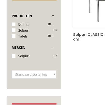
PRODUCTEN
Dining
(1)
Solpuri
(1)
Solpuri CLASSIC 
Tafels
(1)
cm
MERKEN
Solpuri
(1)