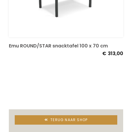
Decoratie kussens
Buitenkleden
Emu ROUND/STAR snacktafel 100 x 70 cm
Tuinkussens
€
313,00
Beschermhoezen
Verlichting
Onderhoud
TERUG NAAR SHOP
Accessoires en Kado