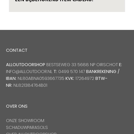
CONTACT
ALLOUTDOORSHOP
BESTSEWEG 33 5688 NP OIRSCHOT
E:
INFO@ALLOUTDOOR.NL
T:
0499 570 147
BANKREKENING /
IBAN:
NL80ABNA0593667735
KVK:
17264972
BTW-
NR:
NL821384764B01
OVER ONS
ONZE SHOWROOM
SCHADUWPARASOLS