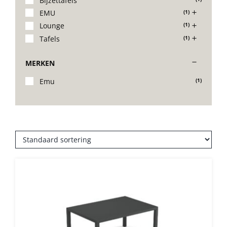
Bijzettafels
EMU
(1)
Stoelen
Lounge
(1)
Tafels
(1)
Tafels
MERKEN
Emu
(1)
Bijzettafels
Barset
Deck Chairs + voetbanken
Banken
Ligbedden