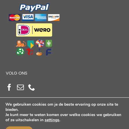
VOLG ONS
We gebruiken cookies om je de beste ervaring op onze site te
bieden.
Je kunt meer te weten komen over welke cookies we gebruiken
of ze uitschakelen in
settings
.
Copyright Alloutdoorshop © 2026. Alle Rechten
Voorbehouden