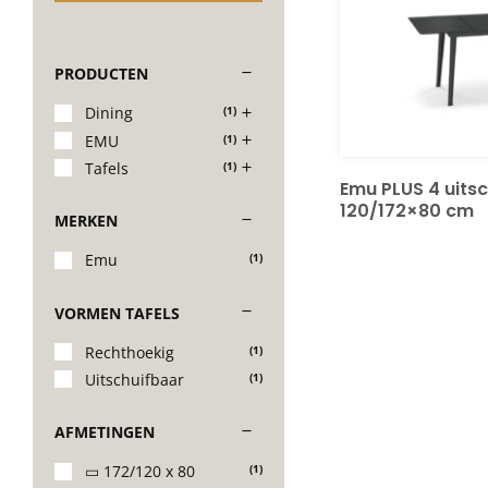
PRODUCTEN
Dining
(1)
EMU
(1)
Tafels
(1)
Emu PLUS 4 uitsc
120/172×80 cm
MERKEN
Emu
(1)
VORMEN TAFELS
Rechthoekig
(1)
Uitschuifbaar
(1)
AFMETINGEN
▭ 172/120 x 80
(1)