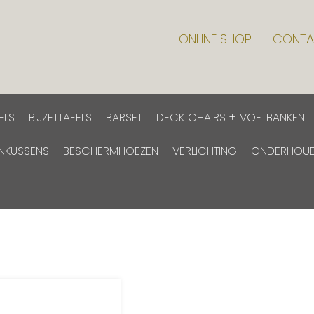
ONLINE SHOP
CONTA
ELS
BIJZETTAFELS
BARSET
DECK CHAIRS + VOETBANKEN
INKUSSENS
BESCHERMHOEZEN
VERLICHTING
ONDERHOU