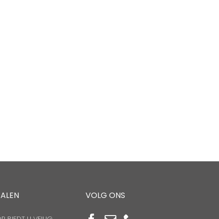
TALEN
VOLG ONS
 BIEDT U VEILIG