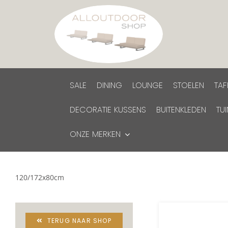
Ga
naar
inhoud
SALE
DINING
LOUNGE
STOELEN
TAF
DECORATIE KUSSENS
BUITENKLEDEN
TU
ONZE MERKEN
120/172x80cm
TERUG NAAR SHOP