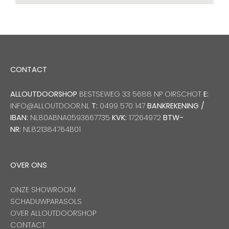
CONTACT
ALLOUTDOORSHOP
BESTSEWEG 33 5688 NP OIRSCHOT
E:
INFO@ALLOUTDOOR.NL
T:
0499 570 147
BANKREKENING /
IBAN:
NL80ABNA0593667735
KVK:
17264972
BTW-
NR:
NL821384764B01
OVER ONS
ONZE SHOWROOM
SCHADUWPARASOLS
OVER ALLOUTDOORSHOP
CONTACT