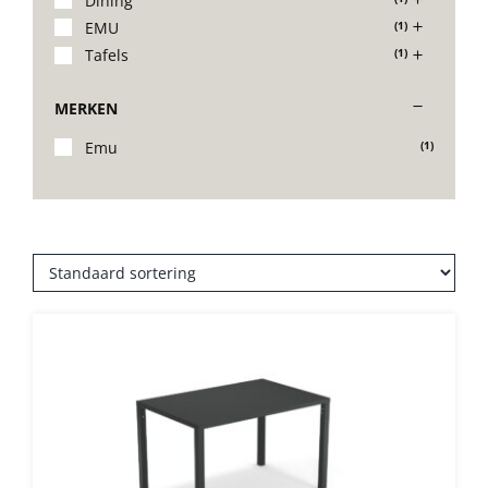
Dining
EMU
(1)
Stoelen
Tafels
(1)
MERKEN
Tafels
Emu
(1)
Bijzettafels
Barset
Deck Chairs + voetbanken
Banken
Ligbedden