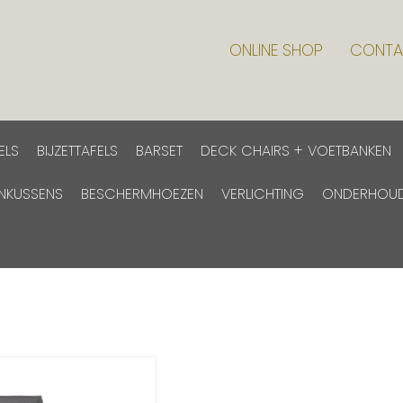
ONLINE SHOP
CONTA
ELS
BIJZETTAFELS
BARSET
DECK CHAIRS + VOETBANKEN
INKUSSENS
BESCHERMHOEZEN
VERLICHTING
ONDERHOU