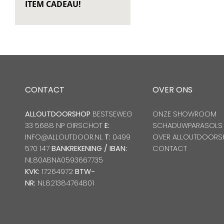
ITEM CADEAU!
CONTACT
OVER ONS
ALLOUTDOORSHOP
BESTSEWEG
ONZE SHOWROOM
33 5688 NP OIRSCHOT
E:
SCHADUWPARASOLS
INFO@ALLOUTDOOR.NL
T:
0499
OVER ALLOUTDOORS
570 147
BANKREKENING / IBAN:
CONTACT
NL80ABNA0593667735
KVK:
17264972
BTW-
NR:
NL821384764B01