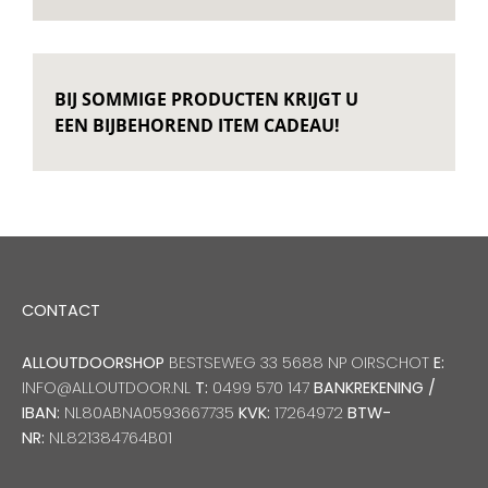
Decoratie kussens
BIJ SOMMIGE PRODUCTEN KRIJGT U
Buitenkleden
EEN BIJBEHOREND ITEM CADEAU!
Tuinkussens
Beschermhoezen
CONTACT
Verlichting
ALLOUTDOORSHOP
BESTSEWEG 33 5688 NP OIRSCHOT
E:
INFO@ALLOUTDOOR.NL
T:
0499 570 147
BANKREKENING /
Onderhoud
IBAN:
NL80ABNA0593667735
KVK:
17264972
BTW-
NR:
NL821384764B01
Accessoires en Kado