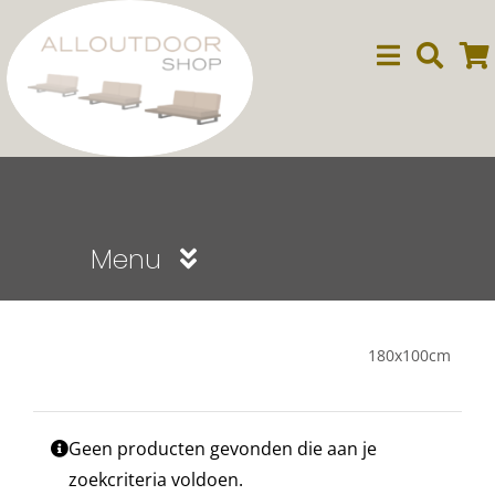
Ga
naar
inhoud
Menu
Sale
180x100cm
Dining
Geen producten gevonden die aan je
Lounge
zoekcriteria voldoen.