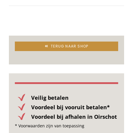
Stoelen
Tafels
TERUG NAAR SHOP
Bijzettafels
Barset
Deck Chairs + voetbanken
Veilig betalen
Voordeel bij vooruit betalen*
Banken
Voordeel bij afhalen in Oirschot
* Voorwaarden zijn van toepassing
Ligbedden