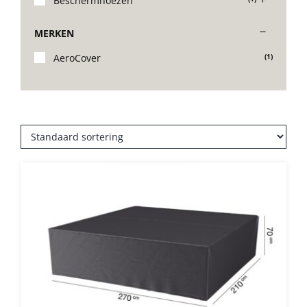
Beschermhoezen
Stoelen
MERKEN
AeroCover
(1)
Tafels
Bijzettafels
Barset
Deck Chairs + voetbanken
Banken
Ligbedden