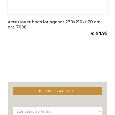
Decoratie kussens
AeroCover hoes loungeset 270x210xH70 cm
art. 7938
Buitenkleden
€
94,95
Tuinkussens
Beschermhoezen
Verlichting
TERUG NAAR SHOP
Onderhoud
Accessoires en Kado