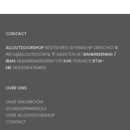
CONTACT
ALLOUTDOORSHOP
BESTSEWEG 33 5688 NP OIRSCHOT
E:
INFO@ALLOUTDOOR.NL
T:
0499 570 147
BANKREKENING /
IBAN:
NL80ABNA0593667735
KVK:
17264972
BTW-
NR:
NL821384764B01
OVER ONS
ONZE SHOWROOM
SCHADUWPARASOLS
OVER ALLOUTDOORSHOP
CONTACT