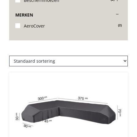
Beschermhoezen
Stoelen
MERKEN
AeroCover
(2)
Tafels
Bijzettafels
Barset
Deck Chairs + voetbanken
Banken
Ligbedden