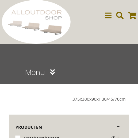
Ga
naar
inhoud
Menu
Sale
375x300x90xH30/45/70cm
Dining
PRODUCTEN
Lounge
(2)