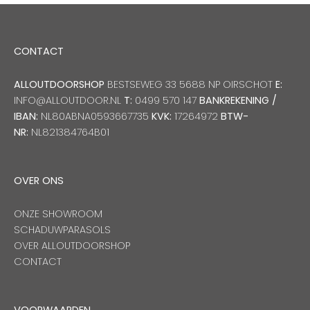
CONTACT
ALLOUTDOORSHOP
BESTSEWEG 33 5688 NP OIRSCHOT
E:
INFO@ALLOUTDOOR.NL
T:
0499 570 147
BANKREKENING /
IBAN:
NL80ABNA0593667735
KVK:
17264972
BTW-
NR:
NL821384764B01
OVER ONS
ONZE SHOWROOM
SCHADUWPARASOLS
OVER ALLOUTDOORSHOP
CONTACT
VOORWAARDEN