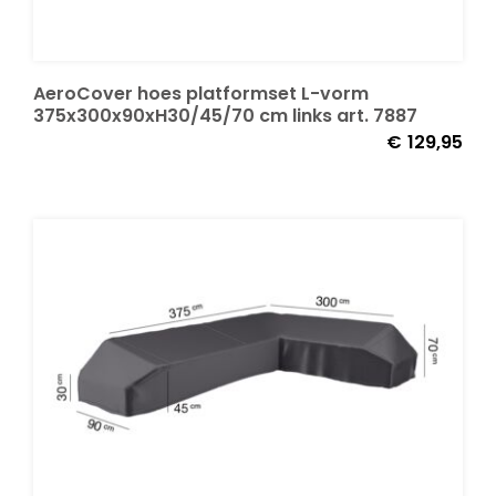
Decoratie kussens
AeroCover hoes platformset L-vorm
375x300x90xH30/45/70 cm links art. 7887
Buitenkleden
€
129,95
Tuinkussens
Beschermhoezen
Verlichting
Onderhoud
Accessoires en Kado