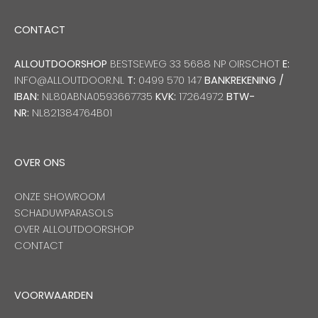
CONTACT
ALLOUTDOORSHOP
BESTSEWEG 33 5688 NP OIRSCHOT
E:
INFO@ALLOUTDOOR.NL
T:
0499 570 147
BANKREKENING /
IBAN:
NL80ABNA0593667735
KVK:
17264972
BTW-
NR:
NL821384764B01
OVER ONS
ONZE SHOWROOM
SCHADUWPARASOLS
OVER ALLOUTDOORSHOP
CONTACT
VOORWAARDEN