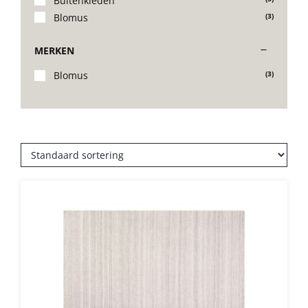
Buitenkleden
Blomus
(3)
Stoelen
MERKEN
Tafels
Blomus
(3)
Bijzettafels
Barset
Deck Chairs + voetbanken
Banken
Ligbedden