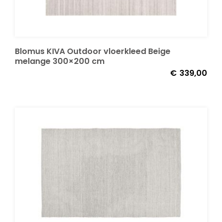
Decoratie kussens
Blomus KIVA Outdoor vloerkleed Beige
Buitenkleden
melange 300×200 cm
€
339,00
Tuinkussens
Beschermhoezen
Verlichting
Onderhoud
Accessoires en Kado