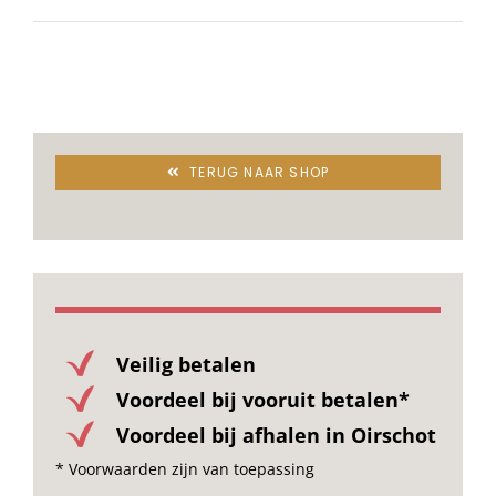
Stoelen
Tafels
TERUG NAAR SHOP
Bijzettafels
Barset
Deck Chairs + voetbanken
Veilig betalen
Voordeel bij vooruit betalen*
Banken
Voordeel bij afhalen in Oirschot
* Voorwaarden zijn van toepassing
Ligbedden