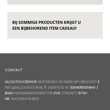
Decoratie kussens
BIJ SOMMIGE PRODUCTEN KRIJGT U
Buitenkleden
EEN BIJBEHOREND ITEM CADEAU!
Tuinkussens
Beschermhoezen
CONTACT
Verlichting
ALLOUTDOORSHOP
BESTSEWEG 33 5688 NP OIRSCHOT
E:
INFO@ALLOUTDOOR.NL
T:
0499 570 147
BANKREKENING /
Onderhoud
IBAN:
NL80ABNA0593667735
KVK:
17264972
BTW-
NR:
NL821384764B01
Accessoires en Kado