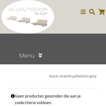
Ga
naar
inhoud
Menu
Sale
black-ceramik-palladium-grey
Dining
Geen producten gevonden die aan je
Lounge
zoekcriteria voldoen.