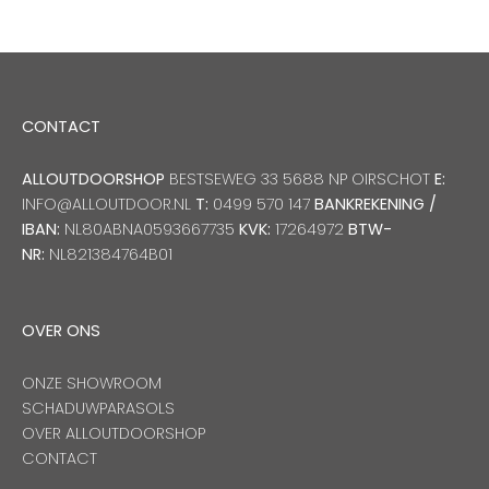
CONTACT
ALLOUTDOORSHOP
BESTSEWEG 33 5688 NP OIRSCHOT
E:
INFO@ALLOUTDOOR.NL
T:
0499 570 147
BANKREKENING /
IBAN:
NL80ABNA0593667735
KVK:
17264972
BTW-
NR:
NL821384764B01
OVER ONS
ONZE SHOWROOM
SCHADUWPARASOLS
OVER ALLOUTDOORSHOP
CONTACT