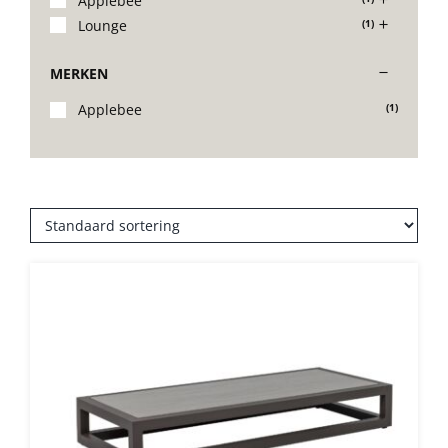
Applebee
Lounge
(1)
Stoelen
MERKEN
Tafels
Applebee
(1)
Bijzettafels
Barset
Deck Chairs + voetbanken
Banken
Ligbedden