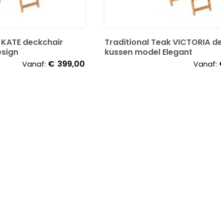
k KATE deckchair
Traditional Teak VICTORIA d
esign
kussen model Elegant
€
399,00
Vanaf:
Vanaf: