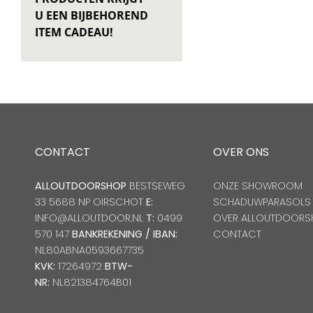
U EEN BIJBEHOREND
ITEM CADEAU!
CONTACT
OVER ONS
ALLOUTDOORSHOP
BESTSEWEG
ONZE SHOWROOM
33 5688 NP OIRSCHOT
E:
SCHADUWPARASOLS
INFO@ALLOUTDOOR.NL
T:
0499
OVER ALLOUTDOORS
570 147
BANKREKENING / IBAN:
CONTACT
NL80ABNA0593667735
KVK:
17264972
BTW-
NR:
NL821384764B01