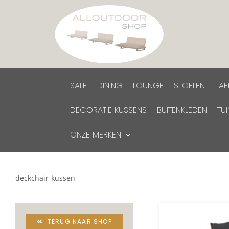
Ga
naar
inhoud
SALE
DINING
LOUNGE
STOELEN
TAF
DECORATIE KUSSENS
BUITENKLEDEN
TU
ONZE MERKEN
deckchair-kussen
TERUG NAAR SHOP