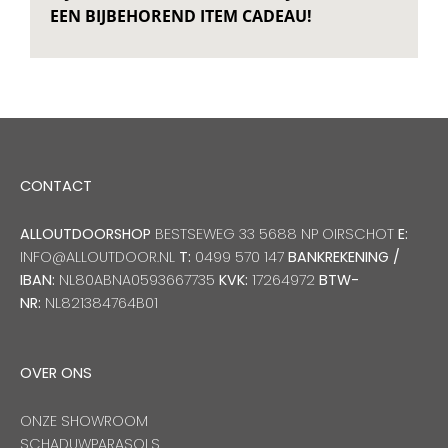
EEN BIJBEHOREND ITEM CADEAU!
CONTACT
ALLOUTDOORSHOP
BESTSEWEG 33 5688 NP OIRSCHOT
E:
INFO@ALLOUTDOOR.NL
T:
0499 570 147
BANKREKENING /
IBAN:
NL80ABNA0593667735
KVK:
17264972
BTW-
NR:
NL821384764B01
OVER ONS
ONZE SHOWROOM
SCHADUWPARASOLS