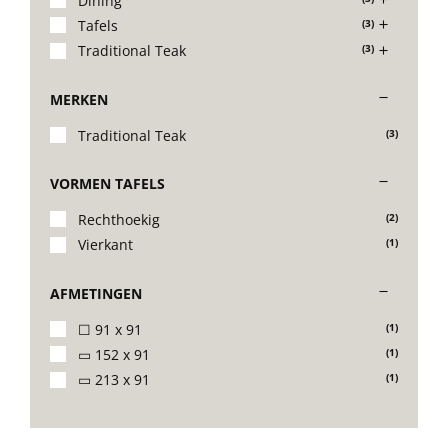
Dining
Tafels
(3)
Stoelen
Traditional Teak
(3)
MERKEN
Tafels
Traditional Teak
(3)
Bijzettafels
VORMEN TAFELS
Rechthoekig
(2)
Barset
Vierkant
(1)
AFMETINGEN
Deck Chairs + voetbanken
☐ 91 x 91
(1)
▭ 152 x 91
(1)
Banken
▭ 213 x 91
(1)
Ligbedden