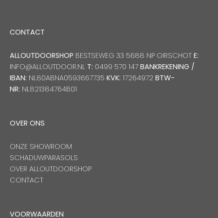
CONTACT
ALLOUTDOORSHOP
BESTSEWEG 33 5688 NP OIRSCHOT
E:
INFO@ALLOUTDOOR.NL
T:
0499 570 147
BANKREKENING /
IBAN:
NL80ABNA0593667735
KVK:
17264972
BTW-
NR:
NL821384764B01
OVER ONS
ONZE SHOWROOM
SCHADUWPARASOLS
OVER ALLOUTDOORSHOP
CONTACT
VOORWAARDEN