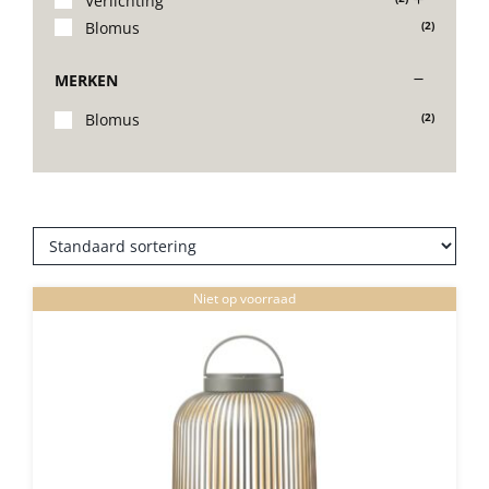
Verlichting
Blomus
(2)
Stoelen
MERKEN
Tafels
Blomus
(2)
Bijzettafels
Barset
Niet op voorraad
Deck Chairs + voetbanken
Banken
Ligbedden