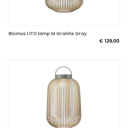
Decoratie kussens
Buitenkleden
Blomus LITO lamp M Granite Gray
€
129,00
Tuinkussens
Beschermhoezen
Verlichting
Onderhoud
Accessoires en Kado