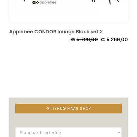
Decoratie kussens
Applebee CONDOR lounge Black set 2
Buitenkleden
Oorspronkelijke
Huid
€
5.729,00
€
5.269,00
prijs
prijs
was:
is:
Tuinkussens
€5.729,00.
€5.2
Beschermhoezen
Verlichting
TERUG NAAR SHOP
Onderhoud
Accessoires en Kado