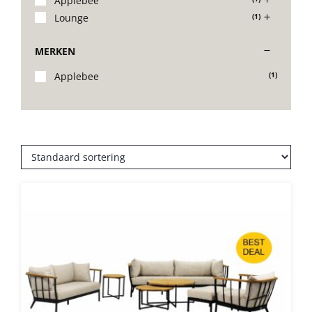
Applebee
Lounge
(1)
Stoelen
MERKEN
Tafels
Applebee
(1)
Bijzettafels
Barset
Deck Chairs + voetbanken
Banken
Ligbedden