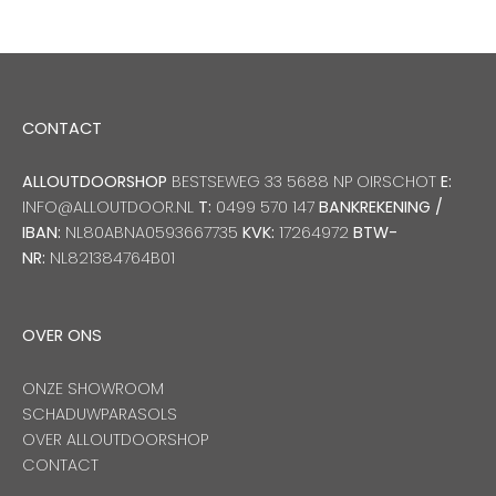
CONTACT
ALLOUTDOORSHOP
BESTSEWEG 33 5688 NP OIRSCHOT
E:
INFO@ALLOUTDOOR.NL
T:
0499 570 147
BANKREKENING /
IBAN:
NL80ABNA0593667735
KVK:
17264972
BTW-
NR:
NL821384764B01
OVER ONS
ONZE SHOWROOM
SCHADUWPARASOLS
OVER ALLOUTDOORSHOP
CONTACT