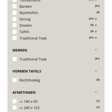
Tuinkussens
Banken
(21)
Stoelen
Bijzettafels
(4)
Dining
(31)
Tafels
Stoelen
(2)
Tafels
(3)
Traditional Teak
(31)
Bijzettafels
MERKEN
Barset
Traditional Teak
(31)
VORMEN TAFELS
Deck Chairs + voetbanken
Rechthoekig
(3)
Banken
AFMETINGEN
▭ 180 x 93
(1)
Ligbedden
▭ 240 x 103
(1)