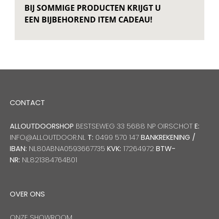
BIJ SOMMIGE PRODUCTEN KRIJGT U
EEN BIJBEHOREND ITEM CADEAU!
CONTACT
ALLOUTDOORSHOP
BESTSEWEG 33 5688 NP OIRSCHOT
E:
INFO@ALLOUTDOOR.NL
T:
0499 570 147
BANKREKENING /
IBAN:
NL80ABNA0593667735
KVK:
17264972
BTW-
NR:
NL821384764B01
OVER ONS
ONZE SHOWROOM