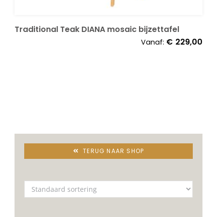
Decoratie kussens
Traditional Teak DIANA mosaic bijzettafel
€
229,00
Vanaf:
Buitenkleden
Tuinkussens
Beschermhoezen
Verlichting
TERUG NAAR SHOP
Onderhoud
Accessoires en Kado