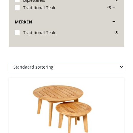
Bijzettafels
Traditional Teak
(1)
Stoelen
MERKEN
Tafels
Traditional Teak
(1)
Bijzettafels
Barset
Deck Chairs + voetbanken
Banken
Ligbedden