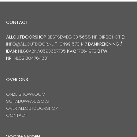
CONTACT
ALLOUTDOORSHOP
BESTSEWEG 33 5688 NP OIRSCHOT
E:
INFO@ALLOUTDOOR.NL
T:
0499 570 147
BANKREKENING /
IBAN:
NL80ABNA0593667735
KVK:
17264972
BTW-
NR:
NL821384764B01
OVER ONS
ONZE SHOWROOM
SCHADUWPARASOLS
OVER ALLOUTDOORSHOP
CONTACT
VOORWAARDEN