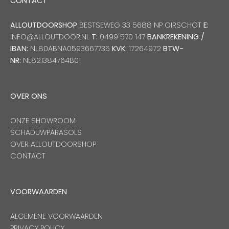
CONTACT
ALLOUTDOORSHOP
BESTSEWEG 33 5688 NP OIRSCHOT
E:
INFO@ALLOUTDOOR.NL
T:
0499 570 147
BANKREKENING /
IBAN:
NL80ABNA0593667735
KVK:
17264972
BTW-
NR:
NL821384764B01
OVER ONS
ONZE SHOWROOM
SCHADUWPARASOLS
OVER ALLOUTDOORSHOP
CONTACT
VOORWAARDEN
ALGEMENE VOORWAARDEN
PRIVACY POLICY