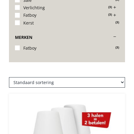
Sale
Verlichting
(3)
Stoelen
Fatboy
(3)
Kerst
(3)
Tafels
MERKEN
Fatboy
(3)
Bijzettafels
Barset
Deck Chairs + voetbanken
Banken
Ligbedden