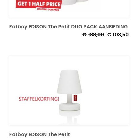
Onze merken
Fatboy EDISON The Petit DUO PACK AANBIEDING
Oorspronkelij
Huid
€
138,00
€
103,50
prijs
prijs
was:
is:
€138,00.
€103
Fatboy EDISON The Petit