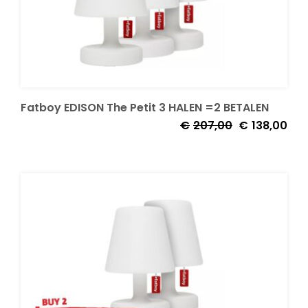
Decoratie kussens
Buitenkleden
Fatboy EDISON The Petit 3 HALEN =2 BETALEN
Tuinkussens
Oorspronkelij
Huid
€
207,00
€
138,00
prijs
prijs
was:
is:
Beschermhoezen
€207,00.
€138
Verlichting
Onderhoud
Accessoires en Kado