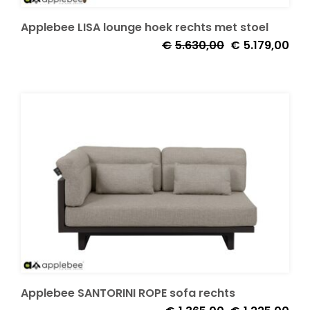
Applebee LISA lounge hoek rechts met stoel
Onze merken
Oorspronkelijke
Huid
€
5.630,00
€
5.179,00
prijs
prijs
was:
is:
€5.630,00.
€5.1
Applebee SANTORINI ROPE sofa rechts
Oorspronkelijke
Huid