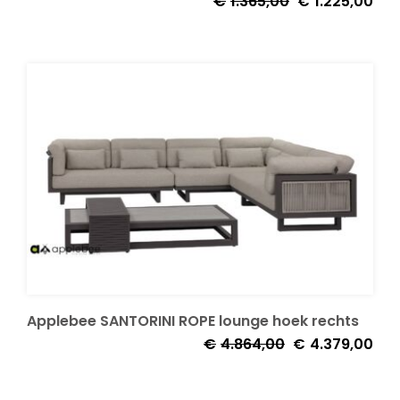
€
1.365,00
€
1.225,00
prijs
prijs
was:
is:
€1.365,00.
€1.2
Applebee SANTORINI ROPE lounge hoek rechts
Oorspronkelijke
Huid
€
4.864,00
€
4.379,00
prijs
prijs
was:
is: