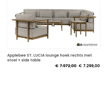
Applebee ST. LUCIA lounge hoek rechts met
stoel + side table
Oorspronkelijke
Huid
€
7.972,00
€
7.299,00
prijs
prijs
was:
is:
€7.972,00.
€7.2