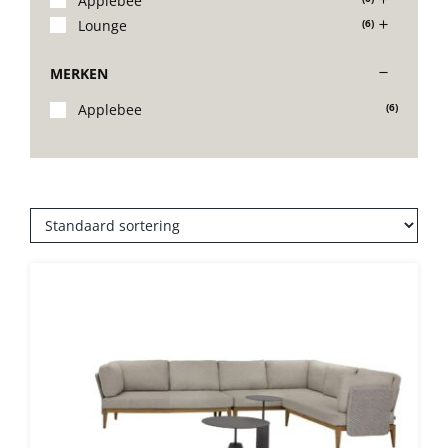
Applebee
Lounge
(6)
Stoelen
MERKEN
Tafels
Applebee
(6)
Bijzettafels
Barset
Deck Chairs + voetbanken
Banken
Ligbedden