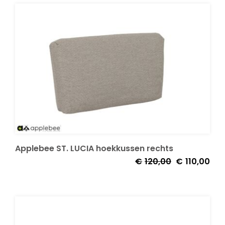
€4.864,00.
€4.3
Applebee ST. LUCIA hoekkussen rechts
Oorspronkelij
Huid
€
120,00
€
110,00
prijs
prijs
was:
is:
€120,00.
€110