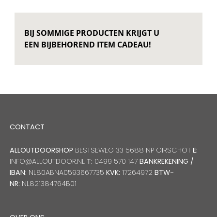
BIJ SOMMIGE PRODUCTEN KRIJGT U
EEN BIJBEHOREND ITEM CADEAU!
CONTACT
ALLOUTDOORSHOP
BESTSEWEG 33 5688 NP OIRSCHOT
E:
INFO@ALLOUTDOOR.NL
T:
0499 570 147
BANKREKENING /
IBAN:
NL80ABNA0593667735
KVK:
17264972
BTW-
NR:
NL821384764B01