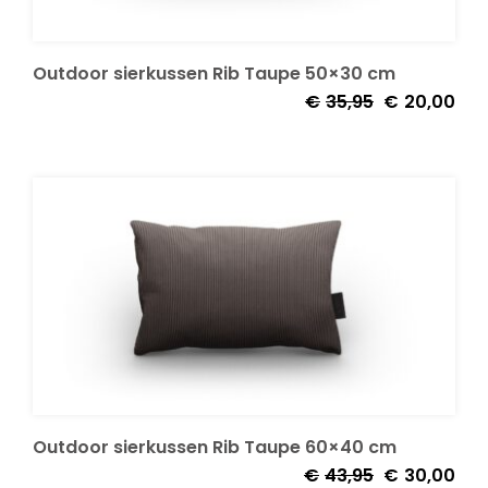
Onze merken
Outdoor sierkussen Rib Taupe 50×30 cm
Oorspronkelij
Huid
€
35,95
€
20,00
prijs
prijs
was:
is:
€35,95.
€20,
Outdoor sierkussen Rib Taupe 60×40 cm
Oorspronkelij
Huid
€
43,95
€
30,00