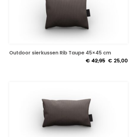
Decoratie kussens
Buitenkleden
Outdoor sierkussen Rib Taupe 45×45 cm
Tuinkussens
Oorspronkelij
Huid
€
42,95
€
25,00
prijs
prijs
was:
is:
Beschermhoezen
€42,95.
€25,
Verlichting
Onderhoud
Accessoires en Kado