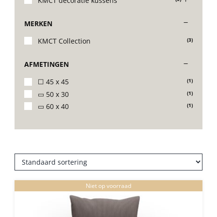
KMCT decoratie kussens
Stoelen
MERKEN
KMCT Collection
(3)
Tafels
AFMETINGEN
Bijzettafels
☐ 45 x 45
(1)
▭ 50 x 30
(1)
▭ 60 x 40
(1)
Barset
Deck Chairs + voetbanken
Banken
Niet op voorraad
Ligbedden