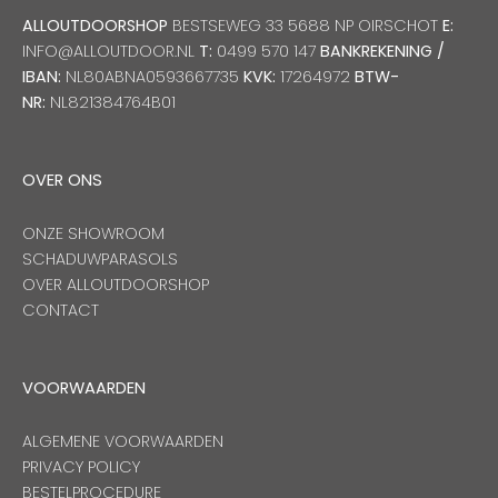
ALLOUTDOORSHOP
BESTSEWEG 33 5688 NP OIRSCHOT
E:
INFO@ALLOUTDOOR.NL
T:
0499 570 147
BANKREKENING /
IBAN:
NL80ABNA0593667735
KVK:
17264972
BTW-
NR:
NL821384764B01
OVER ONS
ONZE SHOWROOM
SCHADUWPARASOLS
OVER ALLOUTDOORSHOP
CONTACT
VOORWAARDEN
ALGEMENE VOORWAARDEN
PRIVACY POLICY
BESTELPROCEDURE