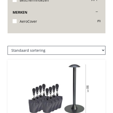
Beschermhoezen
Stoelen
MERKEN
AeroCover
(1)
Tafels
Bijzettafels
Barset
Deck Chairs + voetbanken
Banken
Ligbedden