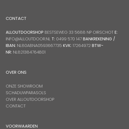
CONTACT
ALLOUTDOORSHOP
BESTSEWEG 33 5688 NP OIRSCHOT
E:
INFO@ALLOUTDOOR.NL
T:
0499 570 147
BANKREKENING /
IBAN:
NL80ABNA0593667735
KVK:
17264972
BTW-
NR:
NL821384764B01
OVER ONS
ONZE SHOWROOM
SCHADUWPARASOLS
OVER ALLOUTDOORSHOP
CONTACT
VOORWAARDEN