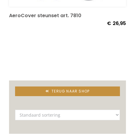
Decoratie kussens
AeroCover steunset art. 7810
€
26,95
Buitenkleden
Tuinkussens
Beschermhoezen
TERUG NAAR SHOP
Verlichting
Onderhoud
Accessoires en Kado