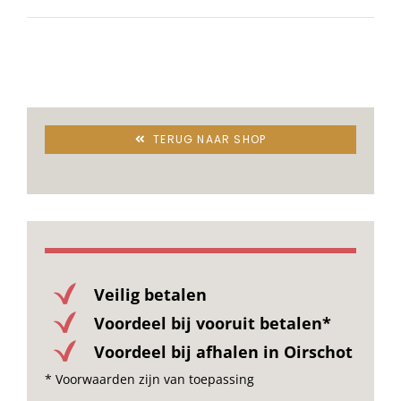
Stoelen
Tafels
TERUG NAAR SHOP
Bijzettafels
Barset
Deck Chairs + voetbanken
Veilig betalen
Voordeel bij vooruit betalen*
Banken
Voordeel bij afhalen in Oirschot
* Voorwaarden zijn van toepassing
Ligbedden