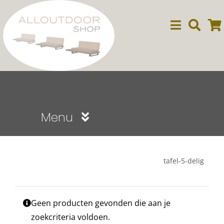
Ga
naar
inhoud
Menu
Sale
tafel-5-delig
Dining
Geen producten gevonden die aan je
Lounge
zoekcriteria voldoen.