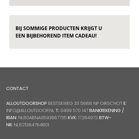
Decoratie kussens
BIJ SOMMIGE PRODUCTEN KRIJGT U
Buitenkleden
EEN BIJBEHOREND ITEM CADEAU!
Tuinkussens
Beschermhoezen
CONTACT
Verlichting
ALLOUTDOORSHOP
BESTSEWEG 33 5688 NP OIRSCHOT
E:
INFO@ALLOUTDOOR.NL
T:
0499 570 147
BANKREKENING /
Onderhoud
IBAN:
NL80ABNA0593667735
KVK:
17264972
BTW-
NR:
NL821384764B01
Accessoires en Kado