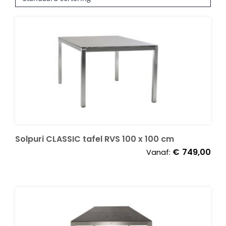
Decoratie kussens
Buitenkleden
Tuinkussens
Beschermhoezen
Solpuri CLASSIC tafel RVS 100 x 100 cm
€
749,00
Vanaf:
Verlichting
Onderhoud
Accessoires en Kado