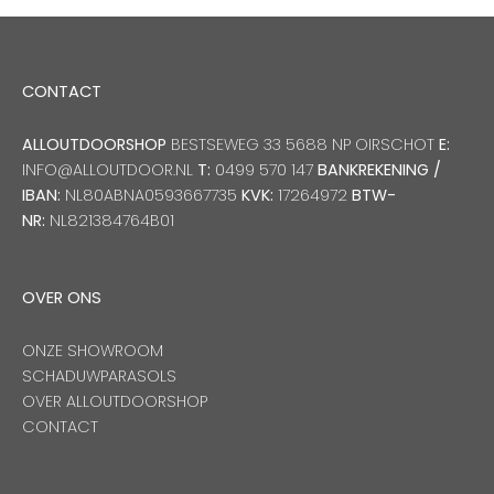
CONTACT
ALLOUTDOORSHOP
BESTSEWEG 33 5688 NP OIRSCHOT
E:
INFO@ALLOUTDOOR.NL
T:
0499 570 147
BANKREKENING /
IBAN:
NL80ABNA0593667735
KVK:
17264972
BTW-
NR:
NL821384764B01
OVER ONS
ONZE SHOWROOM
SCHADUWPARASOLS
OVER ALLOUTDOORSHOP
CONTACT