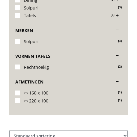
Dining
Solpuri
(3)
Stoelen
Tafels
(3)
MERKEN
Tafels
Solpuri
(3)
Bijzettafels
VORMEN TAFELS
Rechthoekig
(2)
Barset
AFMETINGEN
Deck Chairs + voetbanken
▭ 160 x 100
(1)
▭ 220 x 100
(1)
Banken
Ligbedden