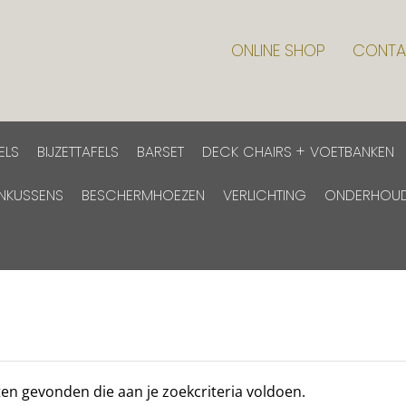
ONLINE SHOP
CONTA
ELS
BIJZETTAFELS
BARSET
DECK CHAIRS + VOETBANKEN
INKUSSENS
BESCHERMHOEZEN
VERLICHTING
ONDERHOU
n gevonden die aan je zoekcriteria voldoen.