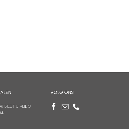
TALEN
VOLG ONS
 BIEDT U VEILIG
AK