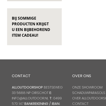
BIJ SOMMIGE
PRODUCTEN KRIJGT
U EEN BIJBEHOREND
ITEM CADEAU!
CONTACT
OVER ONS
ALLOUTDOORSHOP
BESTSEWEG
ONZE SHOWROOM
33 5688 NP OIRSCHOT
E:
SCHADUWPARASOLS
INFO@ALLOUTDOOR.NL
T:
0499
OVER ALLOUTDOORS
570 147
BANKREKENING / IBAN:
CONTACT