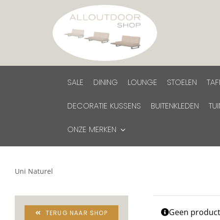
Ga
naar
inhoud
SALE
DINING
LOUNGE
STOELEN
TAF
DECORATIE KUSSENS
BUITENKLEDEN
TU
ONZE MERKEN
Uni Naturel
Geen producte
TERUG NAAR SHOP