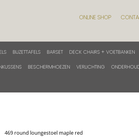
ONLINE SHOP
CONTA
ELS
BIJZETTAFELS
BARSET
DECK CHAIRS + VOETBANKEN
INKUSSENS
BESCHERMHOEZEN
VERLICHTING
ONDERHOU
469 round loungestoel maple red