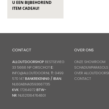
U EEN BIJBEHOREND
ITEM CADEAU!
CONTACT
OVER ONS
ALLOUTDOORSHOP
BESTSEWEG
ONZE SHOWROOM
33 5688 NP OIRSCHOT
E:
SCHADUWPARASOLS
INFO@ALLOUTDOOR.NL
T:
0499
OVER ALLOUTDOORS
570 147
BANKREKENING / IBAN:
CONTACT
NL80ABNA0593667735
KVK:
17264972
BTW-
NR:
NL821384764B01