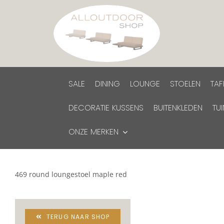
Ga
naar
inhoud
SALE
DINING
LOUNGE
STOELEN
TAF
DECORATIE KUSSENS
BUITENKLEDEN
TU
ONZE MERKEN
469 round loungestoel maple red
TERUG NAAR SHOP