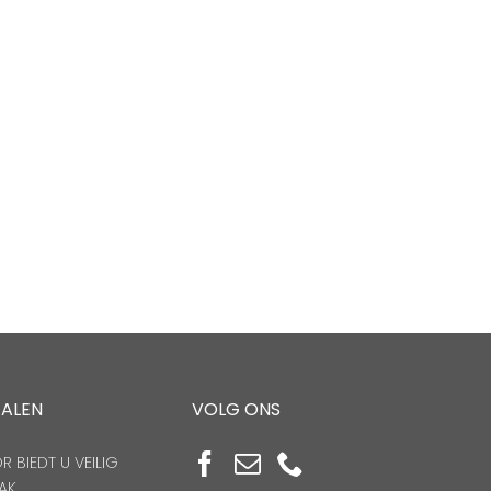
TALEN
VOLG ONS
 BIEDT U VEILIG
AK