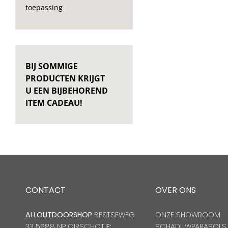
toepassing
BIJ SOMMIGE
PRODUCTEN KRIJGT
U EEN BIJBEHOREND
ITEM CADEAU!
CONTACT
OVER ONS
ALLOUTDOORSHOP
BESTSEWEG
ONZE SHOWROOM
33 5688 NP OIRSCHOT
E:
SCHADUWPARASOLS