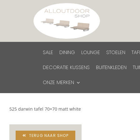
Ga
naar
inhoud
SALE
DINING
LOUNGE
STOELEN
TAF
DECORATIE KUSSENS
BUITENKLEDEN
TU
ONZE MERKEN
525 darwin tafel 70×70 matt white
TERUG NAAR SHOP