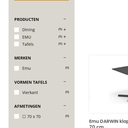
PRODUCTEN
Dining
(1)
EMU
(1)
Tafels
(1)
MERKEN
Emu
(1)
VORMEN TAFELS
Vierkant
(1)
AFMETINGEN
☐ 70 x 70
(1)
Emu DARWIN klap
70 cm