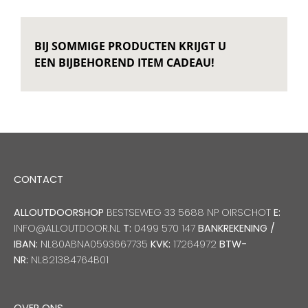
BIJ SOMMIGE PRODUCTEN KRIJGT U
EEN BIJBEHOREND ITEM CADEAU!
CONTACT
ALLOUTDOORSHOP
BESTSEWEG 33 5688 NP OIRSCHOT
E:
INFO@ALLOUTDOOR.NL
T:
0499 570 147
BANKREKENING /
IBAN:
NL80ABNA0593667735
KVK:
17264972
BTW-
NR:
NL821384764B01
OVER ONS