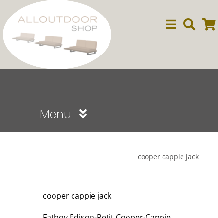
Ga
naar
inhoud
Menu
Sale
cooper cappie jack
Dining
cooper cappie jack
Lounge
Fatboy Edison-Petit Cooper-Cappie.