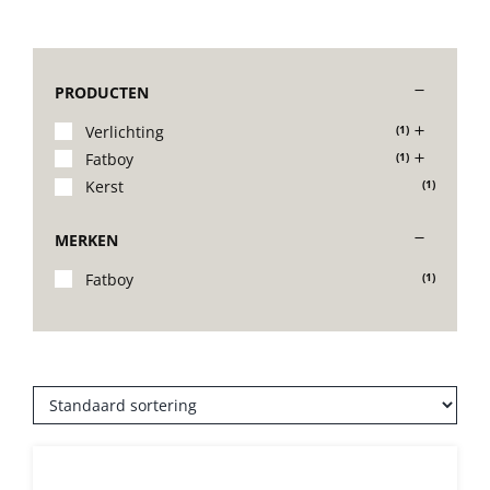
Decoratie kussens
PRODUCTEN
Buitenkleden
Verlichting
(1)
Fatboy
(1)
Kerst
(1)
Tuinkussens
MERKEN
Beschermhoezen
Fatboy
(1)
Verlichting
Onderhoud
Accessoires en Kado